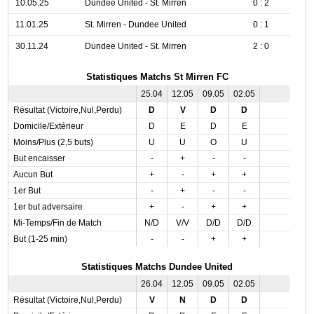
10.05.25
Dundee United - St. Mirren
0 : 2
11.01.25
St. Mirren - Dundee United
0 : 1
30.11.24
Dundee United - St. Mirren
2 : 0
Statistiques Matchs St Mirren FC
25.04
12.05
09.05
02.05
Résultat (Victoire,Nul,Perdu)
D
V
D
D
Domicile/Extérieur
D
E
D
E
Moins/Plus (2,5 buts)
U
U
O
U
But encaisser
-
+
-
-
Aucun But
+
-
+
+
1er But
-
+
-
-
1er but adversaire
+
-
+
+
Mi-Temps/Fin de Match
N/D
V/V
D/D
D/D
But (1-25 min)
-
-
+
+
Statistiques Matchs Dundee United
26.04
12.05
09.05
02.05
Résultat (Victoire,Nul,Perdu)
V
N
D
D