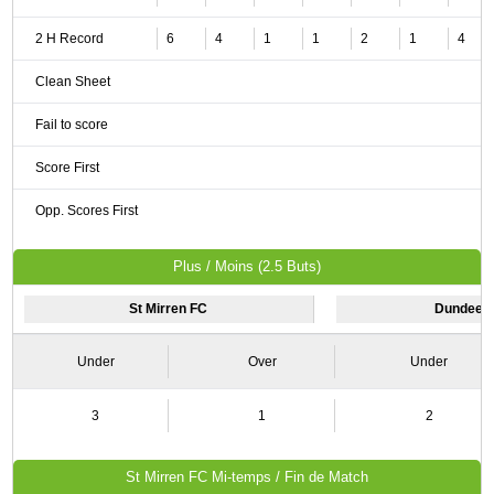
2 H Record
6
4
1
1
2
1
4
Clean Sheet
Fail to score
Score First
Opp. Scores First
Plus / Moins (2.5 Buts)
St Mirren FC
Dundee U
Under
Over
Under
3
1
2
St Mirren FC Mi-temps / Fin de Match