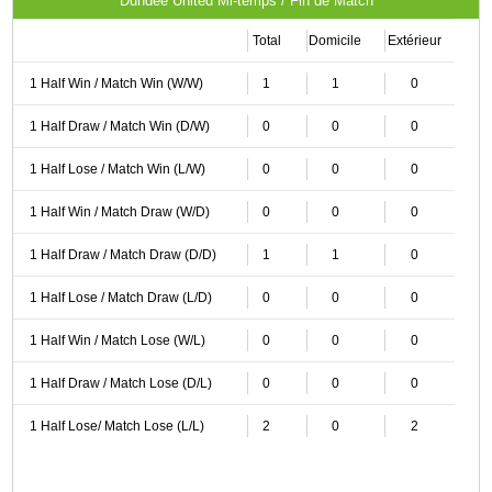
Dundee United Mi-temps / Fin de Match
Total
Domicile
Extérieur
1 Half Win / Match Win (W/W)
1
1
0
1 Half Draw / Match Win (D/W)
0
0
0
1 Half Lose / Match Win (L/W)
0
0
0
1 Half Win / Match Draw (W/D)
0
0
0
1 Half Draw / Match Draw (D/D)
1
1
0
1 Half Lose / Match Draw (L/D)
0
0
0
1 Half Win / Match Lose (W/L)
0
0
0
1 Half Draw / Match Lose (D/L)
0
0
0
1 Half Lose/ Match Lose (L/L)
2
0
2