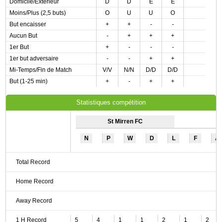
Domicile/Extérieur
D
D
E
E
Moins/Plus (2,5 buts)
O
U
U
O
But encaisser
+
+
-
-
Aucun But
-
+
+
+
1er But
+
-
-
-
1er but adversaire
-
-
+
+
Mi-Temps/Fin de Match
V/V
N/N
D/D
D/D
But (1-25 min)
+
-
+
+
Statistiques compétition
St Mirren FC
N
P
W
D
L
F
A
Total Record
Home Record
Away Record
1 H Record
5
4
1
1
2
1
2