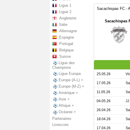
Ligue 1
Sacachispas FC - A
Ligue 2
Angleterre
Sacachispas 
Italie
Allemagne
Espagne
Portugal
Belgique
Suisse
Ligue des
Champions
Ligue Europa
25.05.26
Vi
Europe (A-L) +
17.05.26
Sa
Europe (M-Z) +
11.05.26
Sa
Amérique +
Asie +
04.05.26
JJ
Afrique +
26.04.26
Sa
Océanie +
Partenaires
18.04.26
Sa
Livescore
17.04.26
Sa