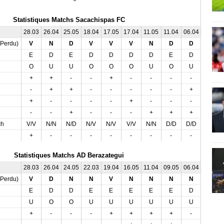
Statistiques Matchs Sacachispas FC
28.03
26.04
25.05
18.04
17.05
17.04
11.05
11.04
06.04
04.05
,Perdu)
V
N
D
V
V
V
N
D
D
N
E
D
E
D
D
D
D
E
D
E
O
U
U
O
O
O
U
O
U
U
+
+
-
-
+
-
-
-
-
+
-
+
+
-
-
-
-
-
+
+
+
-
-
-
-
+
-
-
-
-
-
-
+
-
-
-
+
+
+
-
ch
V/V
N/N
N/D
N/V
N/V
V/V
N/N
D/D
D/D
N/N
+
-
-
-
-
-
-
-
-
-
Statistiques Matchs AD Berazategui
28.03
26.04
24.05
22.03
19.04
16.05
11.04
09.05
06.04
03.05
,Perdu)
V
D
N
N
V
N
N
N
N
V
E
D
D
E
E
E
E
E
D
D
U
O
O
U
U
U
U
U
U
U
+
-
-
-
+
+
+
+
-
+