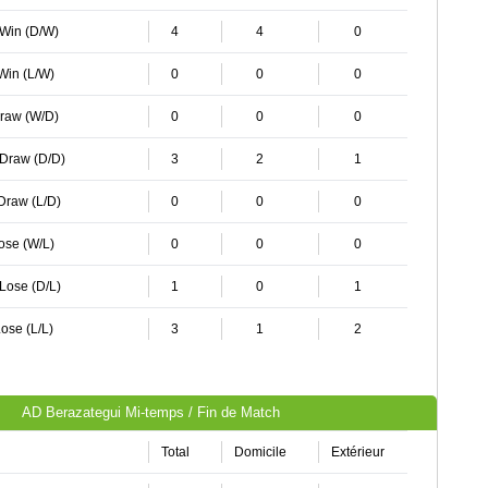
 Win (D/W)
4
4
0
 Win (L/W)
0
0
0
Draw (W/D)
0
0
0
 Draw (D/D)
3
2
1
 Draw (L/D)
0
0
0
Lose (W/L)
0
0
0
 Lose (D/L)
1
0
1
ose (L/L)
3
1
2
AD Berazategui Mi-temps / Fin de Match
Total
Domicile
Extérieur