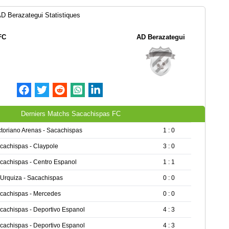
D Berazategui Statistiques
FC
AD Berazategui
Derniers Matchs Sacachispas FC
ctoriano Arenas - Sacachispas
1 : 0
cachispas - Claypole
3 : 0
cachispas - Centro Espanol
1 : 1
 Urquiza - Sacachispas
0 : 0
cachispas - Mercedes
0 : 0
cachispas - Deportivo Espanol
4 : 3
cachispas - Deportivo Espanol
4 : 3