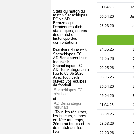
11.04.26
De
Stats du match du
match Sacachispas
06.04.26
Sa
FC vs AD
Berazategui:
28.03.26
Le
Derniers résultats,
statistiques, scores
des matchs,
historique des
confrontations.
24.05.26
Résultats du match
Sacachispas FC -
AD Berazategui sur
16.05.26
footlive.fr.
Sacachispas FC -
09.05.26
AD Berazategui aura
lieu le 03-06-2026.
Avec footlive.fr
03.05.26
suivez vos équipes
de football
26.04.26
Sacachispas FC
résultats
19.04.26
et
AD Berazategui
11.04.26
résultats
. Tous les résultats,
06.04.26
les buteurs, scores
en 1ère mi-temps,
2ème mi-temps et fin
28.03.26
de match sur foot
live.
22.03.26