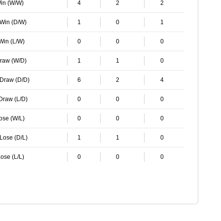
Win (W/W)
4
2
2
 Win (D/W)
1
0
1
 Win (L/W)
0
0
0
Draw (W/D)
1
1
0
 Draw (D/D)
6
2
4
 Draw (L/D)
0
0
0
Lose (W/L)
0
0
0
 Lose (D/L)
1
1
0
ose (L/L)
0
0
0