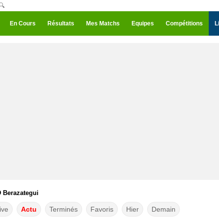
🔍
En Cours
Résultats
Mes Matchs
Equipes
Compétitions
L
D Berazategui
ive
Actu
Terminés
Favoris
Hier
Demain