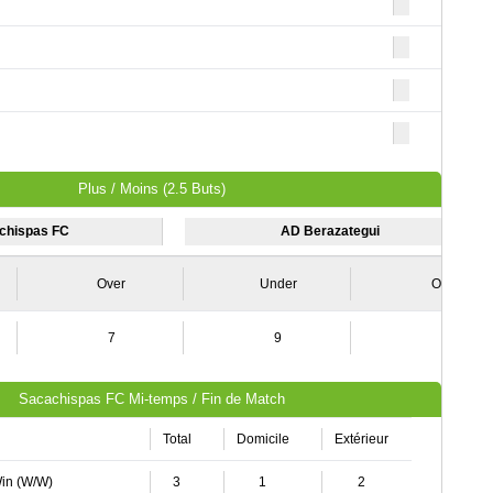
Plus / Moins (2.5 Buts)
chispas FC
AD Berazategui
Over
Under
Over
7
9
4
Sacachispas FC Mi-temps / Fin de Match
Total
Domicile
Extérieur
Win (W/W)
3
1
2