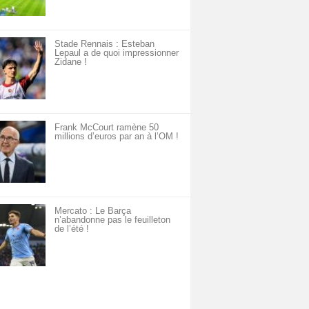
Stade Rennais : Esteban
Lepaul a de quoi impressionner
Zidane !
Frank McCourt ramène 50
millions d’euros par an à l’OM !
Mercato : Le Barça
n’abandonne pas le feuilleton
de l’été !