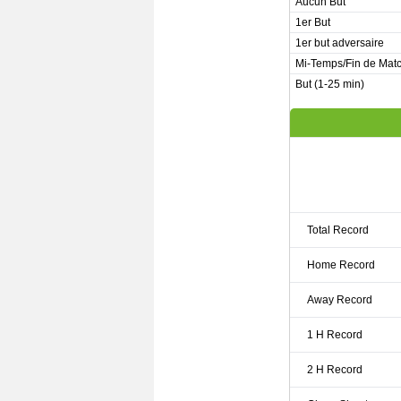
Aucun But
1er But
1er but adversaire
Mi-Temps/Fin de Mat
But (1-25 min)
Total Record
Home Record
Away Record
1 H Record
2 H Record