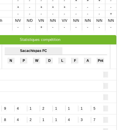
-
-
-
-
-
+
+
+
-
-
+
-
+
+
+
-
-
-
-
+
-
-
-
-
-
-
-
-
+
-
ch
N/V
N/D
V/N
N/N
V/V
N/N
N/N
N/N
N/N
V/V
-
-
+
-
-
-
-
-
-
-
Statistiques compétition
Sacachispas FC
N
P
W
D
L
F
A
Pnt
9
4
1
2
1
1
1
5
8
4
2
1
1
4
3
7