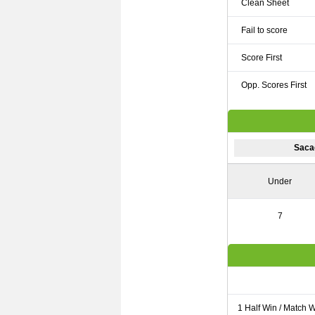
Clean Sheet
Fail to score
Score First
Opp. Scores First
Saca
Under
7
1 Half Win / Match 