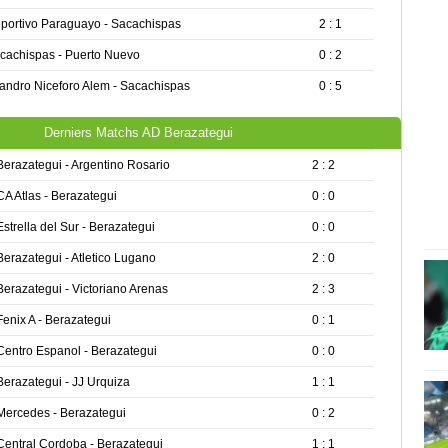
portivo Paraguayo - Sacachispas
2 : 1
cachispas - Puerto Nuevo
0 : 2
andro Niceforo Alem - Sacachispas
0 : 5
Derniers Matchs AD Berazategui
Berazategui - Argentino Rosario
2 : 2
CA Atlas - Berazategui
0 : 0
Estrella del Sur - Berazategui
0 : 0
Berazategui - Atletico Lugano
2 : 0
Berazategui - Victoriano Arenas
2 : 3
Fenix A - Berazategui
0 : 1
Centro Espanol - Berazategui
0 : 0
Berazategui - JJ Urquiza
1 : 1
Mercedes - Berazategui
0 : 2
Central Cordoba - Berazategui
1 : 1