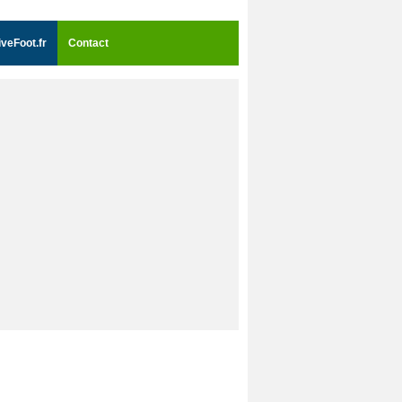
iveFoot.fr
Contact