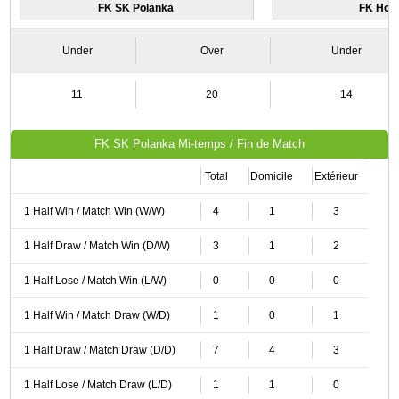
FK SK Polanka
FK Hod
Under
Over
Under
11
20
14
FK SK Polanka Mi-temps / Fin de Match
Total
Domicile
Extérieur
1 Half Win / Match Win (W/W)
4
1
3
1 Half Draw / Match Win (D/W)
3
1
2
1 Half Lose / Match Win (L/W)
0
0
0
1 Half Win / Match Draw (W/D)
1
0
1
1 Half Draw / Match Draw (D/D)
7
4
3
1 Half Lose / Match Draw (L/D)
1
1
0