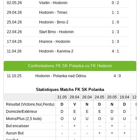
02.05.26
Vsetin - Hodonin
0 : 2
29.04.26
Hodonin - Trinec
1 : 1
25.04.26
Hodonin - Brno-2
1 : 0
22.04.26
Start Brno - Hodonin
1 : 3
17.04.26
Hranice - Hodonin
1 : 3
11.04.26
Hodonin - Karvina-2
4 : 1
Confrontations FK SK Polanka vs FK Hodonin
11.10.25
Hodonin - Polanka nad Odrou
4 : 0
Statistiques Matchs FK SK Polanka
31.05
29.04
26.04
24.05
20.05
19.04
12.
Résultat (Victoire,Nul,Perdu)
D
V
N
D
N
D
N
Domicile/Extérieur
D
E
E
E
D
D
E
Moins/Plus (2,5 buts)
O
U
U
O
U
U
U
But encaisser
-
+
-
-
+
-
-
Aucun But
-
-
-
+
+
+
-