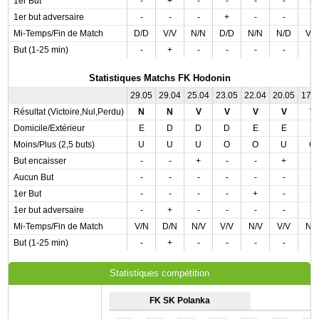
1er But
-
+
-
-
-
-
+
1er but adversaire
-
-
-
+
-
-
-
Mi-Temps/Fin de Match
D/D
V/V
N/N
D/D
N/N
N/D
V/
But (1-25 min)
-
+
-
-
-
-
+
Statistiques Matchs FK Hodonin
29.05
29.04
25.04
23.05
22.04
20.05
17.
Résultat (Victoire,Nul,Perdu)
N
N
V
V
V
V
V
Domicile/Extérieur
E
D
D
D
E
E
E
Moins/Plus (2,5 buts)
U
U
U
O
O
U
O
But encaisser
-
-
+
-
-
+
-
Aucun But
-
-
-
-
-
-
-
1er But
-
-
-
-
+
-
+
1er but adversaire
-
+
-
-
-
-
-
Mi-Temps/Fin de Match
V/N
D/N
N/V
V/V
N/V
V/V
N/
But (1-25 min)
-
+
-
-
-
-
+
Statistiques compétition
FK SK Polanka