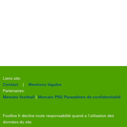
Liens site:
Contact
|
Mentions légales
Partenaires:
Mercato football
|
Mercato PSG
Paramètres de confidentialité
Footlive.fr décline toute responsabilité quand a l'utilisation des
données du site.