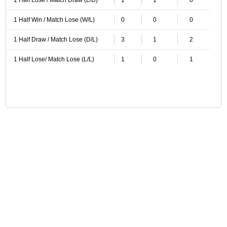
1 Half Lose / Match Draw (L/D)
1
1
0
1 Half Win / Match Lose (W/L)
0
0
0
1 Half Draw / Match Lose (D/L)
3
1
2
1 Half Lose/ Match Lose (L/L)
1
0
1