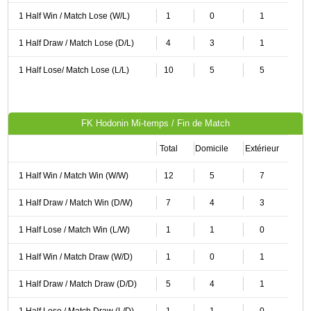
1 Half Win / Match Lose (W/L)
1
0
1
1 Half Draw / Match Lose (D/L)
4
3
1
1 Half Lose/ Match Lose (L/L)
10
5
5
FK Hodonin Mi-temps / Fin de Match
Total
Domicile
Extérieur
1 Half Win / Match Win (W/W)
12
5
7
1 Half Draw / Match Win (D/W)
7
4
3
1 Half Lose / Match Win (L/W)
1
1
0
1 Half Win / Match Draw (W/D)
1
0
1
1 Half Draw / Match Draw (D/D)
5
4
1