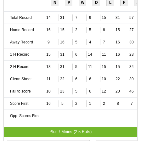
N
P
W
D
L
F
A
Total Record
14
31
7
9
15
31
57
Home Record
16
15
2
5
8
15
27
Away Record
9
16
5
4
7
16
30
1 H Record
15
31
6
14
11
16
23
2 H Record
18
31
5
11
15
15
34
Clean Sheet
11
22
6
6
10
22
39
Fail to score
10
23
5
6
12
20
46
Score First
16
5
2
1
2
8
7
Opp. Scores First
Plus / Moins (2.5 Buts)