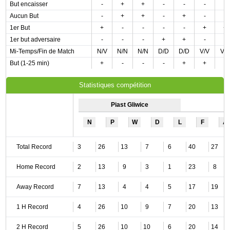
But encaisser
-
+
+
-
-
-
-
Aucun But
-
+
+
-
+
-
-
1er But
+
-
-
-
-
+
+
1er but adversaire
-
-
-
+
+
-
-
Mi-Temps/Fin de Match
N/V
N/N
N/N
D/D
D/D
V/V
V/
But (1-25 min)
+
-
-
-
+
+
-
Statistiques compétition
Piast Gliwice
N
P
W
D
L
F
A
Total Record
3
26
13
7
6
40
27
Home Record
2
13
9
3
1
23
8
Away Record
7
13
4
4
5
17
19
1 H Record
4
26
10
9
7
20
13
2 H Record
5
26
10
10
6
20
14