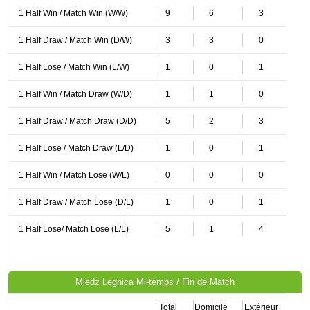
1 Half Win / Match Win (W/W)
9
6
3
1 Half Draw / Match Win (D/W)
3
3
0
1 Half Lose / Match Win (L/W)
1
0
1
1 Half Win / Match Draw (W/D)
1
1
0
1 Half Draw / Match Draw (D/D)
5
2
3
1 Half Lose / Match Draw (L/D)
1
0
1
1 Half Win / Match Lose (W/L)
0
0
0
1 Half Draw / Match Lose (D/L)
1
0
1
1 Half Lose/ Match Lose (L/L)
5
1
4
Miedz Legnica Mi-temps / Fin de Match
Total
Domicile
Extérieur