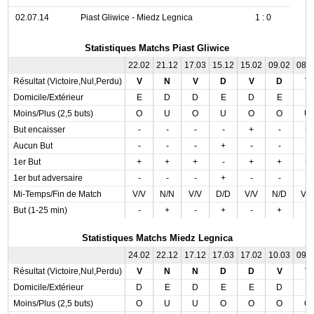
02.07.14
Piast Gliwice - Miedz Legnica
1 : 0
Statistiques Matchs Piast Gliwice
22.02
21.12
17.03
15.12
15.02
09.02
08.
Résultat (Victoire,Nul,Perdu)
V
N
V
D
V
D
V
Domicile/Extérieur
E
D
D
E
D
E
E
Moins/Plus (2,5 buts)
O
U
O
U
O
O
U
But encaisser
-
-
-
-
+
-
+
Aucun But
-
-
-
+
-
-
-
1er But
+
+
+
-
+
+
+
1er but adversaire
-
-
-
+
-
-
-
Mi-Temps/Fin de Match
V/V
N/N
V/V
D/D
V/V
N/D
V/
But (1-25 min)
-
+
-
+
-
+
-
Statistiques Matchs Miedz Legnica
24.02
22.12
17.12
17.03
17.02
10.03
09.
Résultat (Victoire,Nul,Perdu)
V
N
N
D
D
V
V
Domicile/Extérieur
D
E
D
E
E
D
E
Moins/Plus (2,5 buts)
O
U
U
O
O
O
O