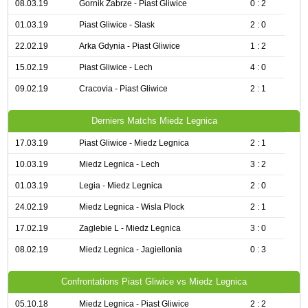
08.03.19
Gornik Zabrze - Piast Gliwice
0 : 2
01.03.19
Piast Gliwice - Slask
2 : 0
22.02.19
Arka Gdynia - Piast Gliwice
1 : 2
15.02.19
Piast Gliwice - Lech
4 : 0
09.02.19
Cracovia - Piast Gliwice
2 : 1
Derniers Matchs Miedz Legnica
17.03.19
Piast Gliwice - Miedz Legnica
2 : 1
10.03.19
Miedz Legnica - Lech
3 : 2
01.03.19
Legia - Miedz Legnica
2 : 0
24.02.19
Miedz Legnica - Wisla Plock
2 : 1
17.02.19
Zaglebie L - Miedz Legnica
3 : 0
08.02.19
Miedz Legnica - Jagiellonia
0 : 3
Confrontations Piast Gliwice vs Miedz Legnica
05.10.18
Miedz Legnica - Piast Gliwice
2 : 2