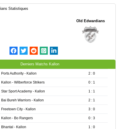
ians Statistiques
Old Edwardians
Derniers Matchs Kallon
Ports Authority - Kallon
2 : 0
Kallon - Wilberforce Strikers
0 : 1
Star Sport Academy - Kallon
1 : 1
Bai Bureh Warriors - Kallon
2 : 1
Freetown City - Kallon
3 : 0
Kallon - Bo Rangers
0 : 3
Bhantal - Kallon
1 : 0