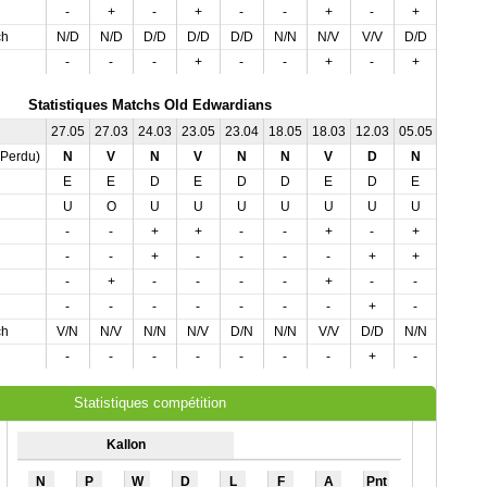
-
+
-
+
-
-
+
-
+
+
ch
N/D
N/D
D/D
D/D
D/D
N/N
N/V
V/V
D/D
D/D
-
-
-
+
-
-
+
-
+
+
Statistiques Matchs Old Edwardians
27.05
27.03
24.03
23.05
23.04
18.05
18.03
12.03
05.05
04.04
,Perdu)
N
V
N
V
N
N
V
D
N
V
E
E
D
E
D
D
E
D
E
D
U
O
U
U
U
U
U
U
U
O
-
-
+
+
-
-
+
-
+
-
-
-
+
-
-
-
-
+
+
-
-
+
-
-
-
-
+
-
-
-
-
-
-
-
-
-
-
+
-
-
ch
V/N
N/V
N/N
N/V
D/N
N/N
V/V
D/D
N/N
V/V
-
-
-
-
-
-
-
+
-
-
Statistiques compétition
Kallon
N
P
W
D
L
F
A
Pnt