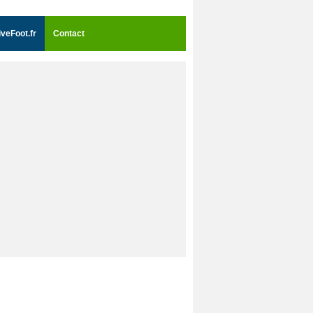
iveFoot.fr
Contact