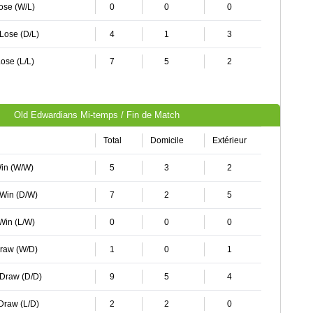
Lose (W/L)
0
0
0
 Lose (D/L)
4
1
3
ose (L/L)
7
5
2
Old Edwardians Mi-temps / Fin de Match
Total
Domicile
Extérieur
Win (W/W)
5
3
2
 Win (D/W)
7
2
5
 Win (L/W)
0
0
0
Draw (W/D)
1
0
1
 Draw (D/D)
9
5
4
 Draw (L/D)
2
2
0