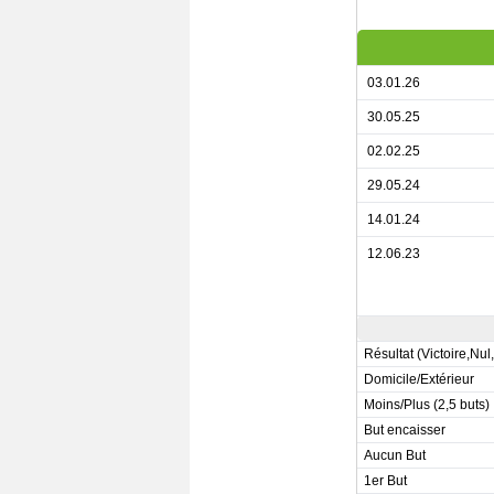
03.01.26
30.05.25
02.02.25
29.05.24
14.01.24
12.06.23
Résultat (Victoire,Nul
Domicile/Extérieur
Moins/Plus (2,5 buts)
But encaisser
Aucun But
1er But