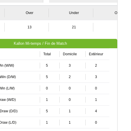
Over
Under
Over
13
21
7
Kallon Mi-temps / Fin de Match
Total
Domicile
Extérieur
Win (W/W)
5
3
2
 Win (D/W)
5
2
3
 Win (L/W)
0
0
0
Draw (W/D)
1
0
1
 Draw (D/D)
5
1
4
 Draw (L/D)
1
1
0