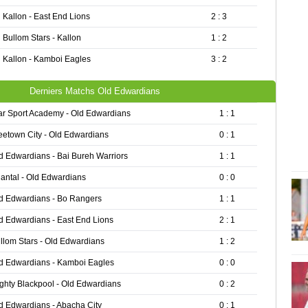
Kallon - East End Lions
2 : 3
Bullom Stars - Kallon
1 : 2
Kallon - Kamboi Eagles
3 : 2
Derniers Matchs Old Edwardians
ar Sport Academy - Old Edwardians
1 : 1
eetown City - Old Edwardians
0 : 1
d Edwardians - Bai Bureh Warriors
1 : 1
antal - Old Edwardians
0 : 0
d Edwardians - Bo Rangers
1 : 1
d Edwardians - East End Lions
2 : 1
llom Stars - Old Edwardians
1 : 2
d Edwardians - Kamboi Eagles
0 : 0
ghty Blackpool - Old Edwardians
0 : 2
d Edwardians - Abacha City
0 : 1