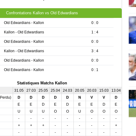
Confrontations Kallon vs Old Edwardians
Old Edwardians - Kallon
0 : 0
Kallon - Old Edwardians
1 : 4
Old Edwardians - Kallon
0 : 0
Kallon - Old Edwardians
3 : 4
Old Edwardians - Kallon
0 : 0
Old Edwardians - Kallon
0 : 1
Statistiques Matchs Kallon
31.05
27.03
25.05
25.04
24.03
20.05
20.03
15.03
13.04
05.04
,Perdu)
D
D
D
D
D
N
V
V
D
D
E
E
D
E
D
E
E
D
E
D
U
U
U
O
O
U
O
O
O
O
-
-
-
-
-
-
-
-
-
-
+
+
+
-
-
-
-
-
+
+
-
-
-
-
-
-
-
-
-
-