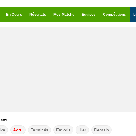
En Cours
Résultats
Mes Matchs
Equipes
Compétitions
L
ians
ive
Actu
Terminés
Favoris
Hier
Demain