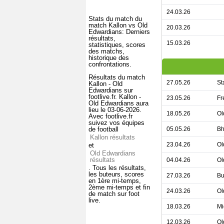
24.03.26
Stats du match du
match Kallon vs Old
20.03.26
Edwardians: Derniers
résultats,
15.03.26
statistiques, scores
des matchs,
historique des
confrontations.
Résultats du match
27.05.26
St
Kallon - Old
Edwardians sur
footlive.fr. Kallon -
23.05.26
Fr
Old Edwardians aura
lieu le 03-06-2026.
18.05.26
Ol
Avec footlive.fr
suivez vos équipes
de football
05.05.26
Bh
Kallon résultats
23.04.26
Ol
et
Old Edwardians
résultats
04.04.26
Ol
. Tous les résultats,
les buteurs, scores
27.03.26
Bu
en 1ère mi-temps,
2ème mi-temps et fin
24.03.26
Ol
de match sur foot
live.
18.03.26
Mi
12.03.26
Ol