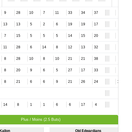
9
28
10
7
11
33
34
37
3
13
13
5
2
6
19
19
17
7
7
15
5
5
5
14
15
20
2
11
28
6
14
8
12
13
32
6
8
28
10
8
10
21
21
38
3
8
20
9
6
5
27
17
33
2
8
21
6
6
9
21
26
24
17
14
8
1
1
6
6
17
4
Plus / Moins (2.5 Buts)
Kallon
Old Edwardians