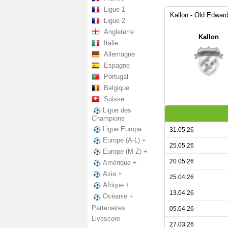
Ligue 1
Kallon - Old Edward
Ligue 2
Angleterre
Kallon
Italie
Allemagne
Espagne
Portugal
Belgique
Suisse
Ligue des
Champions
Ligue Europa
31.05.26
Europe (A-L) +
25.05.26
Europe (M-Z) +
20.05.26
Amérique +
Asie +
25.04.26
Afrique +
13.04.26
Océanie +
Partenaires
05.04.26
Livescore
27.03.26