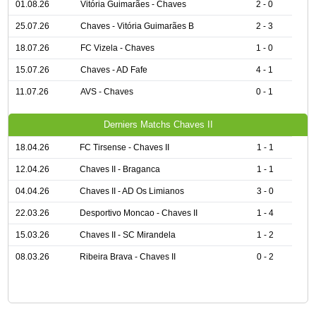
01.08.26
Vitória Guimarães - Chaves
2 - 0
25.07.26
Chaves - Vitória Guimarães B
2 - 3
18.07.26
FC Vizela - Chaves
1 - 0
15.07.26
Chaves - AD Fafe
4 - 1
11.07.26
AVS - Chaves
0 - 1
Derniers Matchs Chaves II
18.04.26
FC Tirsense - Chaves II
1 - 1
12.04.26
Chaves II - Braganca
1 - 1
04.04.26
Chaves II - AD Os Limianos
3 - 0
22.03.26
Desportivo Moncao - Chaves II
1 - 4
15.03.26
Chaves II - SC Mirandela
1 - 2
08.03.26
Ribeira Brava - Chaves II
0 - 2