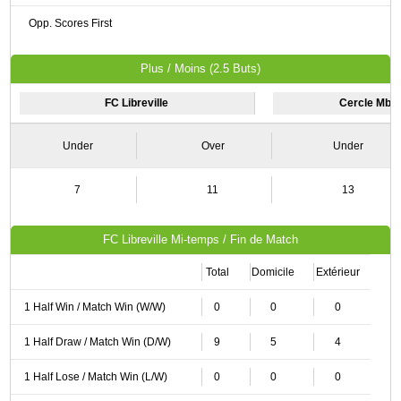
Opp. Scores First
Plus / Moins (2.5 Buts)
FC Libreville
Cercle Mbéri
Under
Over
Under
7
11
13
FC Libreville Mi-temps / Fin de Match
Total
Domicile
Extérieur
1 Half Win / Match Win (W/W)
0
0
0
1 Half Draw / Match Win (D/W)
9
5
4
1 Half Lose / Match Win (L/W)
0
0
0