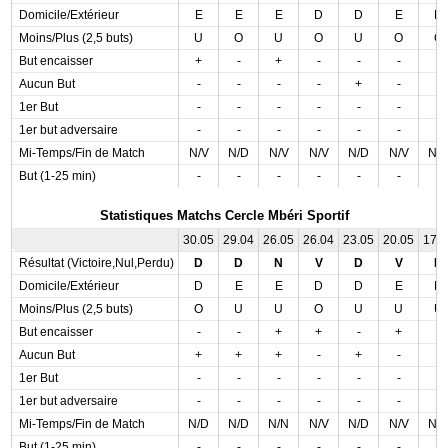
Domicile/Extérieur
E
E
E
D
D
E
D
Moins/Plus (2,5 buts)
U
O
U
O
U
O
O
But encaisser
+
-
+
-
-
-
-
Aucun But
-
-
-
-
+
-
-
1er But
-
-
-
-
-
-
-
1er but adversaire
-
-
-
-
-
-
-
Mi-Temps/Fin de Match
N/V
N/D
N/V
N/V
N/D
N/V
N/
But (1-25 min)
-
-
-
-
-
-
-
Statistiques Matchs Cercle Mbéri Sportif
30.05
29.04
26.05
26.04
23.05
20.05
17.
Résultat (Victoire,Nul,Perdu)
D
D
N
V
D
V
N
Domicile/Extérieur
D
E
E
D
D
E
D
Moins/Plus (2,5 buts)
O
U
U
O
U
U
U
But encaisser
-
-
+
+
-
+
-
Aucun But
+
+
+
-
+
-
-
1er But
-
-
-
-
-
-
-
1er but adversaire
-
-
-
-
-
-
-
Mi-Temps/Fin de Match
N/D
N/D
N/N
N/V
N/D
N/V
N/
But (1-25 min)
-
-
-
-
-
-
-