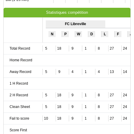
Statistiques compétition
FC Libreville
N
P
W
D
L
F
A
Total Record
5
18
9
1
8
27
24
Home Record
Away Record
5
9
4
1
4
13
14
1 H Record
2 H Record
5
18
9
1
8
27
24
Clean Sheet
5
18
9
1
8
27
24
Fail to score
10
18
9
1
8
27
24
Score First