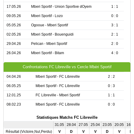
17.05.26
Mberi Sportif - Union Sportive dOyem
1 : 1
09.05.26
Mberi Sportif - Lozo
0 : 0
05.05.26
Ogooue - Mberi Sportif
3 : 1
02.05.26
Mberi Sportif - Bouenguidi
2 : 1
29.04.26
Pelican - Mberi Sportif
2 : 0
26.04.26
Mberi Sportif - Bitam
4 : 0
Confrontations FC Libreville vs Cercle Mbéri Sportif
04.04.26
Mberi Sportif - FC Libreville
2 : 2
06.05.25
Mberi Sportif - FC Libreville
0 : 3
12.01.25
FC Libreville - Mberi Sportif
1 : 1
08.02.23
Mberi Sportif - FC Libreville
0 : 0
Statistiques Matchs FC Libreville
31.05
28.04
27.05
25.04
23.05
20.05
16.
Résultat (Victoire,Nul,Perdu)
V
D
V
V
D
V
D