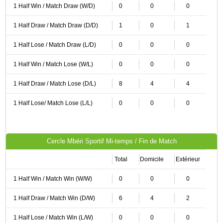
1 Half Win / Match Draw (W/D)
0
0
0
1 Half Draw / Match Draw (D/D)
1
0
1
1 Half Lose / Match Draw (L/D)
0
0
0
1 Half Win / Match Lose (W/L)
0
0
0
1 Half Draw / Match Lose (D/L)
8
4
4
1 Half Lose/ Match Lose (L/L)
0
0
0
Cercle Mbéri Sportif Mi-temps / Fin de Match
Total
Domicile
Extérieur
1 Half Win / Match Win (W/W)
0
0
0
1 Half Draw / Match Win (D/W)
6
4
2
1 Half Lose / Match Win (L/W)
0
0
0