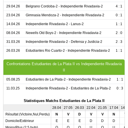
29.04.26
Belgrano Cordoba-2 - Independiente Rivadavia-2
4 : 1
23.04.26
Gimnasia Mendoza-2 - Independiente Rivadavia-2
0 : 1
14.04.26
Independiente Rivadavia-2 - Lanus-2
1 : 1
08.04.26
Newells Old Boys-2 - Independiente Rivadavia-2
2 : 0
31.03.26
Independiente Rivadavia-2 - Defensa y Justicia-2
2 : 3
26.03.26
Estudiantes Rio Cuarto-2 - Independiente Rivadavia-2
1 : 1
Confrontations Estudiantes de La Plata II vs Independiente Rivadavia
II
05.08.25
Estudiantes de La Plata-2 - Independiente Rivadavia-2
1 : 1
11.03.25
Independiente Rivadavia-2 - Estudiantes de La Plata-2
0 : 3
Statistiques Matchs Estudiantes de La Plata II
28.04
27.05
26.03
22.04
21.05
17.04
14.
Résultat (Victoire,Nul,Perdu)
N
V
D
V
V
N
V
Domicile/Extérieur
E
E
E
D
D
D
E
Moins/Plus (2,5 buts)
O
O
O
U
O
U
O