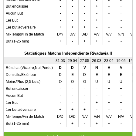
But encaisser
-
-
-
+
-
+
-
Aucun But
-
-
-
-
-
+
-
1er But
-
-
-
+
+
-
+
1er but adversaire
+
+
+
-
-
-
-
Mi-Temps/Fin de Match
D/N
D/V
D/D
V/V
V/V
N/N
V/
But (1-25 min)
+
-
+
+
-
-
+
Statistiques Matchs Independiente Rivadavia II
31.03
29.04
27.05
26.03
23.04
19.05
14.
Résultat (Victoire,Nul,Perdu)
D
D
V
N
V
V
N
Domicile/Extérieur
D
E
D
E
E
E
D
Moins/Plus (2,5 buts)
O
O
O
U
U
U
U
But encaisser
-
-
-
-
+
+
-
Aucun But
-
-
-
-
-
-
-
1er But
-
-
-
+
+
+
+
1er but adversaire
+
+
+
-
-
-
-
Mi-Temps/Fin de Match
D/D
D/D
N/V
V/N
V/V
N/V
V/
But (1-25 min)
-
+
-
+
+
-
-