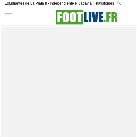
Estudiantes de La Plata II - Independiente Rivadavia II statistiques
🔍