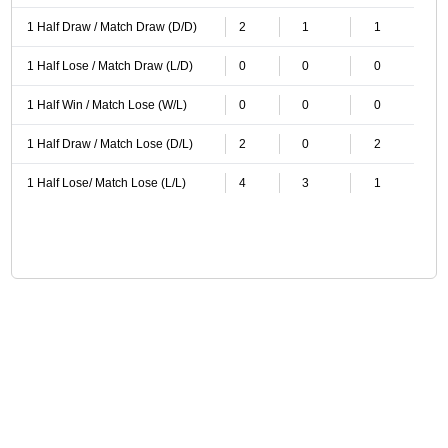
1 Half Draw / Match Draw (D/D)
2
1
1
1 Half Lose / Match Draw (L/D)
0
0
0
1 Half Win / Match Lose (W/L)
0
0
0
1 Half Draw / Match Lose (D/L)
2
0
2
1 Half Lose/ Match Lose (L/L)
4
3
1