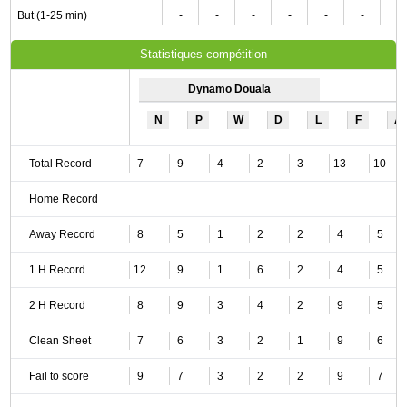
But (1-25 min)
-
-
-
-
-
-
-
Statistiques compétition
Dynamo Douala
N
P
W
D
L
F
A
Total Record
7
9
4
2
3
13
10
Home Record
Away Record
8
5
1
2
2
4
5
1 H Record
12
9
1
6
2
4
5
2 H Record
8
9
3
4
2
9
5
Clean Sheet
7
6
3
2
1
9
6
Fail to score
9
7
3
2
2
9
7