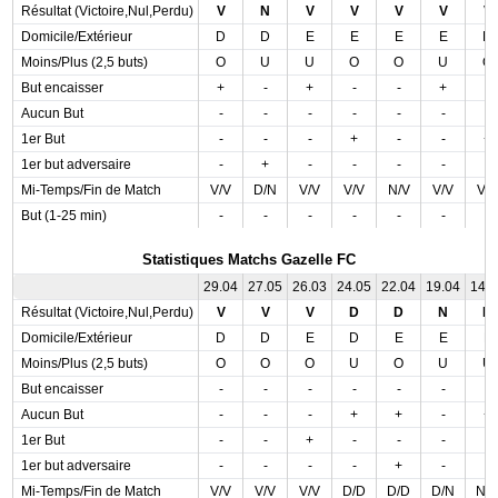
Résultat (Victoire,Nul,Perdu)
V
N
V
V
V
V
V
Domicile/Extérieur
D
D
E
E
E
E
D
Moins/Plus (2,5 buts)
O
U
U
O
O
U
O
But encaisser
+
-
+
-
-
+
-
Aucun But
-
-
-
-
-
-
-
1er But
-
-
-
+
-
-
+
1er but adversaire
-
+
-
-
-
-
-
Mi-Temps/Fin de Match
V/V
D/N
V/V
V/V
N/V
V/V
V/
But (1-25 min)
-
-
-
-
-
-
-
Statistiques Matchs Gazelle FC
29.04
27.05
26.03
24.05
22.04
19.04
14.
Résultat (Victoire,Nul,Perdu)
V
V
V
D
D
N
D
Domicile/Extérieur
D
D
E
D
E
E
E
Moins/Plus (2,5 buts)
O
O
O
U
O
U
U
But encaisser
-
-
-
-
-
-
-
Aucun But
-
-
-
+
+
-
+
1er But
-
-
+
-
-
-
-
1er but adversaire
-
-
-
-
+
-
-
Mi-Temps/Fin de Match
V/V
V/V
V/V
D/D
D/D
D/N
N/