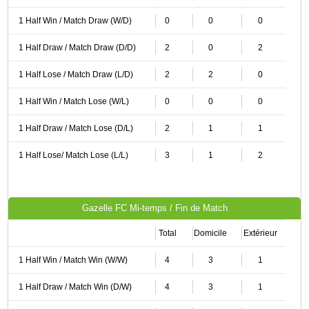
1 Half Win / Match Draw (W/D)
0
0
0
1 Half Draw / Match Draw (D/D)
2
0
2
1 Half Lose / Match Draw (L/D)
2
2
0
1 Half Win / Match Lose (W/L)
0
0
0
1 Half Draw / Match Lose (D/L)
2
1
1
1 Half Lose/ Match Lose (L/L)
3
1
2
Gazelle FC Mi-temps / Fin de Match
Total
Domicile
Extérieur
1 Half Win / Match Win (W/W)
4
3
1
1 Half Draw / Match Win (D/W)
4
3
1