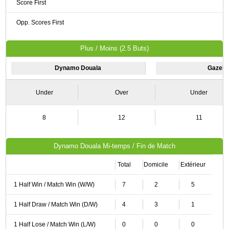
Score First
Opp. Scores First
Plus / Moins (2.5 Buts)
Dynamo Douala
Gazell
Under
Over
Under
8
12
11
Dynamo Douala Mi-temps / Fin de Match
Total
Domicile
Extérieur
1 Half Win / Match Win (W/W)
7
2
5
1 Half Draw / Match Win (D/W)
4
3
1
1 Half Lose / Match Win (L/W)
0
0
0