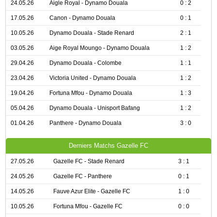
24.05.26
Aigle Royal - Dynamo Douala
0 : 2
17.05.26
Canon - Dynamo Douala
0 : 1
10.05.26
Dynamo Douala - Stade Renard
2 : 1
03.05.26
Aige Royal Moungo - Dynamo Douala
1 : 2
29.04.26
Dynamo Douala - Colombe
1 : 1
23.04.26
Victoria United - Dynamo Douala
1 : 2
19.04.26
Fortuna Mfou - Dynamo Douala
1 : 3
05.04.26
Dynamo Douala - Unisport Bafang
1 : 2
01.04.26
Panthere - Dynamo Douala
3 : 0
Derniers Matchs Gazelle FC
27.05.26
Gazelle FC - Stade Renard
3 : 1
24.05.26
Gazelle FC - Panthere
0 : 1
14.05.26
Fauve Azur Elite - Gazelle FC
1 : 0
10.05.26
Fortuna Mfou - Gazelle FC
0 : 0