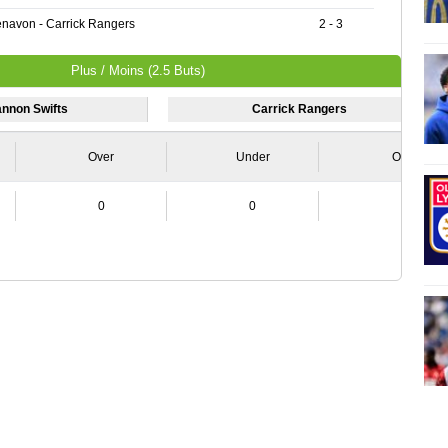
enavon - Carrick Rangers
2 - 3
Plus / Moins (2.5 Buts)
nnon Swifts
Carrick Rangers
Over
Under
Over
0
0
0