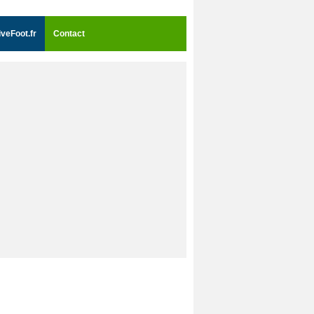
iveFoot.fr
Contact