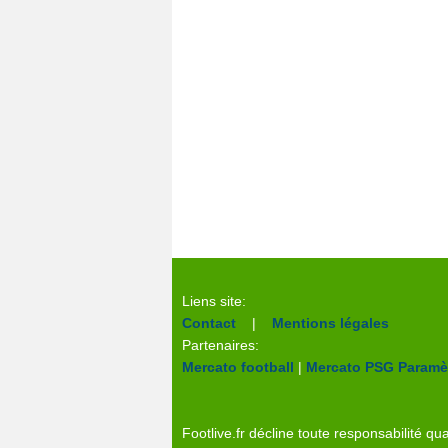
Liens site:
Contact
|
Mentions légales
Partenaires:
Mercato football
|
Mercato PSG
Paramèt
Footlive.fr décline toute responsabilité qua