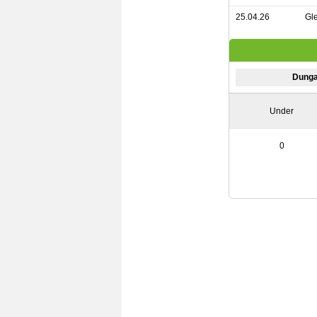
25.04.26
Gl
Dunga
Under
0