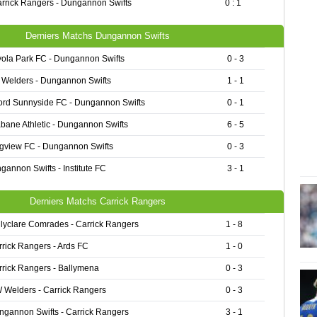
rrick Rangers - Dungannon Swifts
0 : 1
Derniers Matchs Dungannon Swifts
ola Park FC - Dungannon Swifts
0 - 3
Welders - Dungannon Swifts
1 - 1
ord Sunnyside FC - Dungannon Swifts
0 - 1
abane Athletic - Dungannon Swifts
6 - 5
gview FC - Dungannon Swifts
0 - 3
gannon Swifts - Institute FC
3 - 1
Derniers Matchs Carrick Rangers
llyclare Comrades - Carrick Rangers
1 - 8
rrick Rangers - Ards FC
1 - 0
rrick Rangers - Ballymena
0 - 3
 Welders - Carrick Rangers
0 - 3
ngannon Swifts - Carrick Rangers
3 - 1