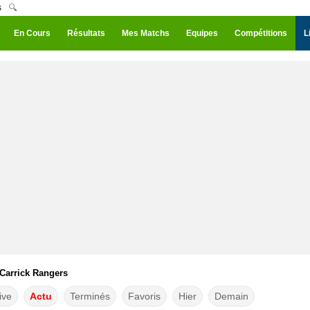
s
🔍
En Cours
Résultats
Mes Matchs
Equipes
Compétitions
L
 Carrick Rangers
ive
Actu
Terminés
Favoris
Hier
Demain