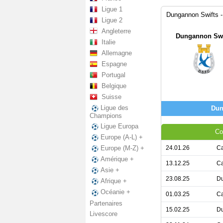
Ligue 1
Dungannon Swifts - 
Ligue 2
Angleterre
Dungannon Swi
Italie
Allemagne
Espagne
Portugal
Belgique
Suisse
Ligue des
Dun
Champions
Ligue Europa
Co
Europe (A-L) +
24.01.26
Ca
Europe (M-Z) +
Amérique +
13.12.25
Ca
Asie +
23.08.25
Du
Afrique +
Océanie +
01.03.25
Ca
Partenaires
15.02.25
Du
Livescore