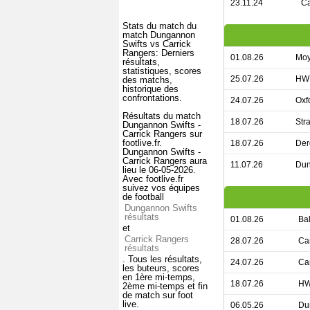
23.11.24
Ca
Stats du match du
match Dungannon
Swifts vs Carrick
Rangers: Derniers
01.08.26
Moy
résultats,
statistiques, scores
25.07.26
HW 
des matchs,
historique des
confrontations.
24.07.26
Oxf
Résultats du match
18.07.26
Str
Dungannon Swifts -
Carrick Rangers sur
footlive.fr.
18.07.26
Der
Dungannon Swifts -
Carrick Rangers aura
11.07.26
Dun
lieu le 06-05-2026.
Avec footlive.fr
suivez vos équipes
de football
Dungannon Swifts
résultats
01.08.26
Ba
et
Carrick Rangers
28.07.26
Ca
résultats
. Tous les résultats,
24.07.26
Ca
les buteurs, scores
en 1ère mi-temps,
18.07.26
HW
2ème mi-temps et fin
de match sur foot
live.
06.05.26
Du