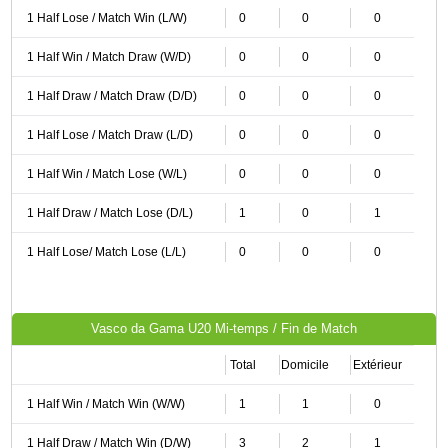
1 Half Lose / Match Win (L/W)
0
0
0
1 Half Win / Match Draw (W/D)
0
0
0
1 Half Draw / Match Draw (D/D)
0
0
0
1 Half Lose / Match Draw (L/D)
0
0
0
1 Half Win / Match Lose (W/L)
0
0
0
1 Half Draw / Match Lose (D/L)
1
0
1
1 Half Lose/ Match Lose (L/L)
0
0
0
Vasco da Gama U20 Mi-temps / Fin de Match
Total
Domicile
Extérieur
1 Half Win / Match Win (W/W)
1
1
0
1 Half Draw / Match Win (D/W)
3
2
1