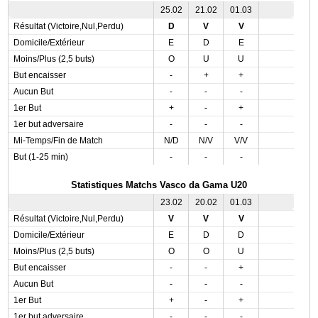
25.02
21.02
01.03
Résultat (Victoire,Nul,Perdu)
D
V
V
Domicile/Extérieur
E
D
E
Moins/Plus (2,5 buts)
O
U
U
But encaisser
-
+
+
Aucun But
-
-
-
1er But
+
-
+
1er but adversaire
-
-
-
Mi-Temps/Fin de Match
N/D
N/V
V/V
But (1-25 min)
-
-
-
Statistiques Matchs Vasco da Gama U20
23.02
20.02
01.03
Résultat (Victoire,Nul,Perdu)
V
V
V
Domicile/Extérieur
E
D
D
Moins/Plus (2,5 buts)
O
O
U
But encaisser
-
-
+
Aucun But
-
-
-
1er But
+
-
+
1er but adversaire
-
-
-