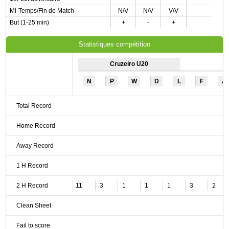
Mi-Temps/Fin de Match
N/V
N/V
V/V
But (1-25 min)
+
-
+
Statistiques compétition
Cruzeiro U20
N
P
W
D
L
F
A
Total Record
Home Record
Away Record
1 H Record
2 H Record
11
3
1
1
1
3
2
Clean Sheet
Fail to score