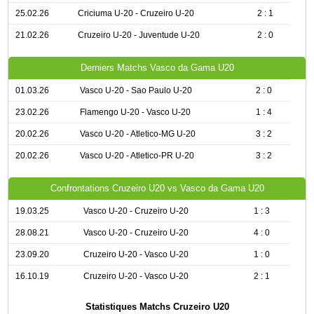
25.02.26
Criciuma U-20 - Cruzeiro U-20
2 : 1
21.02.26
Cruzeiro U-20 - Juventude U-20
2 : 0
Derniers Matchs Vasco da Gama U20
01.03.26
Vasco U-20 - Sao Paulo U-20
2 : 0
23.02.26
Flamengo U-20 - Vasco U-20
1 : 4
20.02.26
Vasco U-20 - Atletico-MG U-20
3 : 2
20.02.26
Vasco U-20 - Atletico-PR U-20
3 : 2
Confrontations Cruzeiro U20 vs Vasco da Gama U20
19.03.25
Vasco U-20 - Cruzeiro U-20
1 : 3
28.08.21
Vasco U-20 - Cruzeiro U-20
4 : 0
23.09.20
Cruzeiro U-20 - Vasco U-20
1 : 0
16.10.19
Cruzeiro U-20 - Vasco U-20
2 : 1
Statistiques Matchs Cruzeiro U20