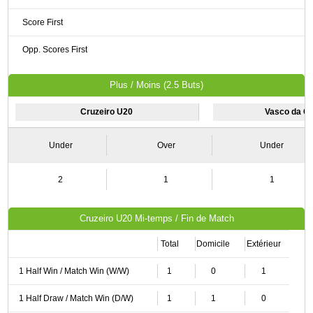
Score First
Opp. Scores First
Plus / Moins (2.5 Buts)
Cruzeiro U20
Vasco da G
Under
Over
Under
2
1
1
Cruzeiro U20 Mi-temps / Fin de Match
Total
Domicile
Extérieur
1 Half Win / Match Win (W/W)
1
0
1
1 Half Draw / Match Win (D/W)
1
1
0