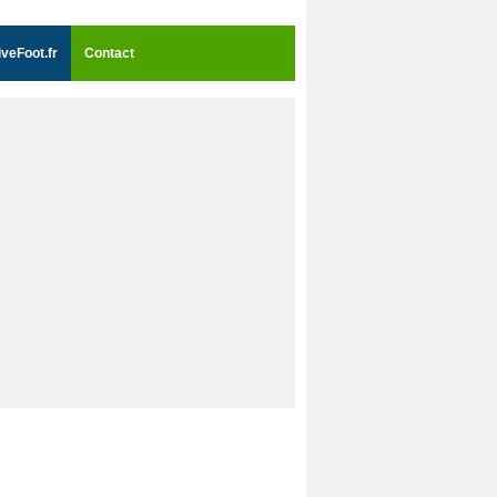
iveFoot.fr
Contact