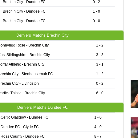
Brechin City - Dundee FC
0 - 2
Brechin City - Dundee FC
1 - 0
Brechin City - Dundee FC
0 - 0
Derniers Matchs Brechin City
onnyrigg Rose - Brechin City
1 - 2
ast Stirlingshire - Brechin City
3 - 3
orfar Athletic - Brechin City
3 - 1
rechin City - Stenhousemuir FC
1 - 2
rechin City - Livingston
0 - 2
artick Thistle - Brechin City
6 - 0
Derniers Matchs Dundee FC
Celtic Glasgow - Dundee FC
1 - 0
Dundee FC - Clyde FC
4 - 0
Ross County - Dundee FC
8 - 7