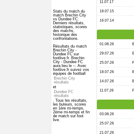
11.07.17
Stats du match du
18.07.15
match Brechin City
vs Dundee FC:
16.07.14
Derniers résultats,
statistiques, scores
des matchs,
historique des
confrontations.
01.08.26
B
Résultats du match
Brechin City -
29.07.26
E
Dundee FC sur
footlive.fr. Brechin
City - Dundee FC
25.07.26
F
aura lieu le --. Avec
footlive.fr suivez vos
18.07.26
B
équipes de football
Brechin City
14.07.26
B
résultats
et
11.07.26
P
Dundee FC
résultats
. Tous les résultats,
les buteurs, scores
en 1ère mi-temps,
2ème mi-temps et fin
03.08.26
de match sur foot
live.
25.07.26
21.07.26