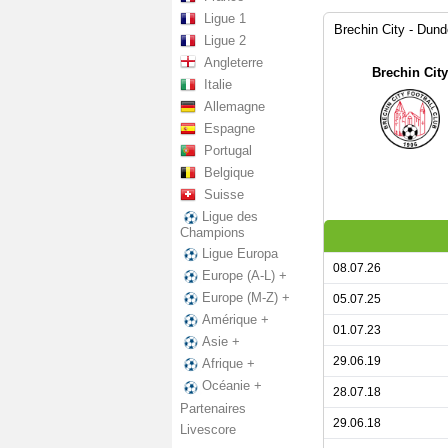
Ligue 1
Brechin City - Dund
Ligue 2
Angleterre
Brechin City
Italie
Allemagne
Espagne
Portugal
Belgique
Suisse
Ligue des
Champions
Ligue Europa
08.07.26
Europe (A-L) +
Europe (M-Z) +
05.07.25
Amérique +
01.07.23
Asie +
29.06.19
Afrique +
Océanie +
28.07.18
Partenaires
29.06.18
Livescore