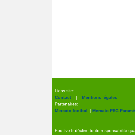
Liens site:
Contact
|
Mentions légales
Partenaires:
Mercato football
|
Mercato PSG
Paramèt
Footlive.fr décline toute responsabilité qua