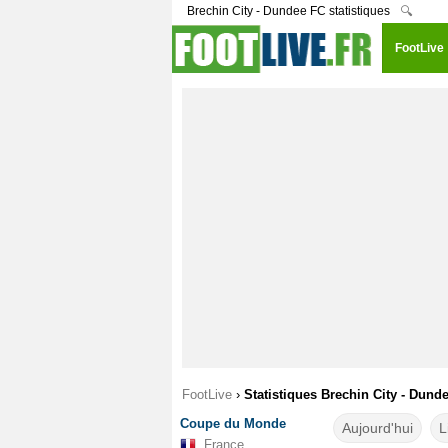
Brechin City - Dundee FC statistiques
🔍
FootLive
FootLive
›
Statistiques Brechin City - Dund
Coupe du Monde
Aujourd'hui
L
France