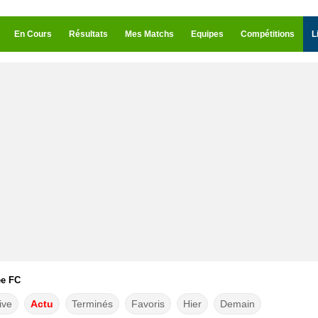
En Cours
Résultats
Mes Matchs
Equipes
Compétitions
L
ee FC
ive
Actu
Terminés
Favoris
Hier
Demain