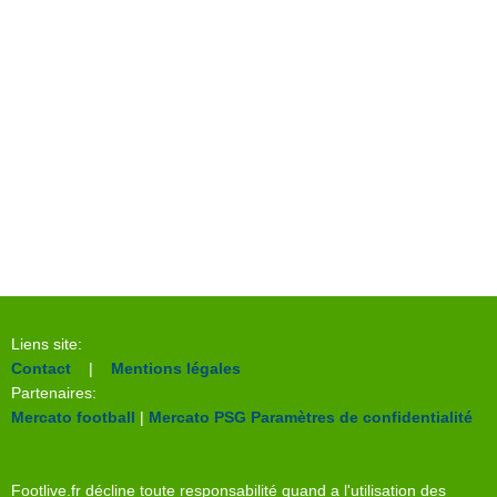
Liens site:
Contact
|
Mentions légales
Partenaires:
Mercato football
|
Mercato PSG
Paramètres de confidentialité
Footlive.fr décline toute responsabilité quand a l'utilisation des