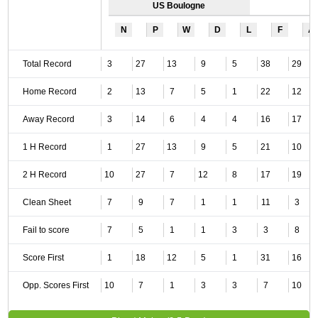
US Boulogne
N
P
W
D
L
F
A
Total Record
3
27
13
9
5
38
29
Home Record
2
13
7
5
1
22
12
Away Record
3
14
6
4
4
16
17
1 H Record
1
27
13
9
5
21
10
2 H Record
10
27
7
12
8
17
19
Clean Sheet
7
9
7
1
1
11
3
Fail to score
7
5
1
1
3
3
8
Score First
1
18
12
5
1
31
16
Opp. Scores First
10
7
1
3
3
7
10