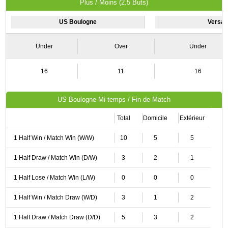
Plus / Moins (2.5 Buts)
US Boulogne
Versail
Under
Over
Under
16
11
16
US Boulogne Mi-temps / Fin de Match
Total
Domicile
Extérieur
1 Half Win / Match Win (W/W)
10
5
5
1 Half Draw / Match Win (D/W)
3
2
1
1 Half Lose / Match Win (L/W)
0
0
0
1 Half Win / Match Draw (W/D)
3
1
2
1 Half Draw / Match Draw (D/D)
5
3
2