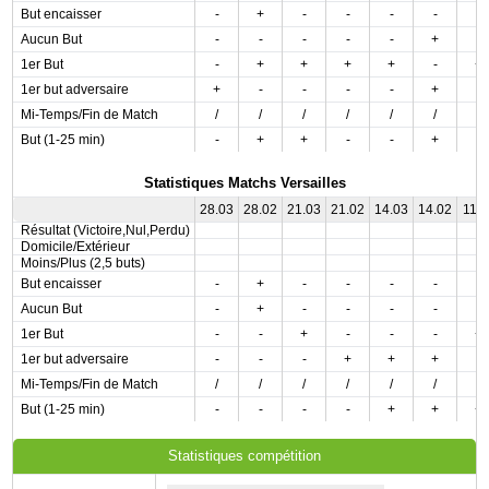
But encaisser
-
+
-
-
-
-
-
Aucun But
-
-
-
-
-
+
-
1er But
-
+
+
+
+
-
+
1er but adversaire
+
-
-
-
-
+
-
Mi-Temps/Fin de Match
/
/
/
/
/
/
/
But (1-25 min)
-
+
+
-
-
+
-
Statistiques Matchs Versailles
28.03
28.02
21.03
21.02
14.03
14.02
11.0
Résultat (Victoire,Nul,Perdu)
Domicile/Extérieur
Moins/Plus (2,5 buts)
But encaisser
-
+
-
-
-
-
-
Aucun But
-
+
-
-
-
-
-
1er But
-
-
+
-
-
-
+
1er but adversaire
-
-
-
+
+
+
-
Mi-Temps/Fin de Match
/
/
/
/
/
/
/
But (1-25 min)
-
-
-
-
+
+
+
Statistiques compétition