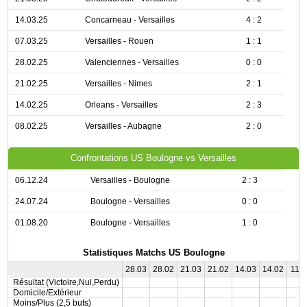
14.03.25
Concarneau - Versailles
4 : 2
07.03.25
Versailles - Rouen
1 : 1
28.02.25
Valenciennes - Versailles
0 : 0
21.02.25
Versailles - Nimes
2 : 1
14.02.25
Orleans - Versailles
2 : 3
08.02.25
Versailles - Aubagne
2 : 0
Confrontations US Boulogne vs Versailles
06.12.24
Versailles - Boulogne
2 : 3
24.07.24
Boulogne - Versailles
0 : 0
01.08.20
Boulogne - Versailles
1 : 0
Statistiques Matchs US Boulogne
28.03
28.02
21.03
21.02
14.03
14.02
11.0
Résultat (Victoire,Nul,Perdu)
Domicile/Extérieur
Moins/Plus (2,5 buts)