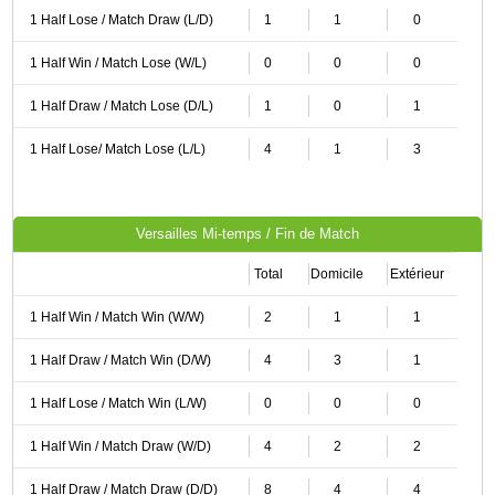
1 Half Lose / Match Draw (L/D)
1
1
0
1 Half Win / Match Lose (W/L)
0
0
0
1 Half Draw / Match Lose (D/L)
1
0
1
1 Half Lose/ Match Lose (L/L)
4
1
3
Versailles Mi-temps / Fin de Match
Total
Domicile
Extérieur
1 Half Win / Match Win (W/W)
2
1
1
1 Half Draw / Match Win (D/W)
4
3
1
1 Half Lose / Match Win (L/W)
0
0
0
1 Half Win / Match Draw (W/D)
4
2
2
1 Half Draw / Match Draw (D/D)
8
4
4