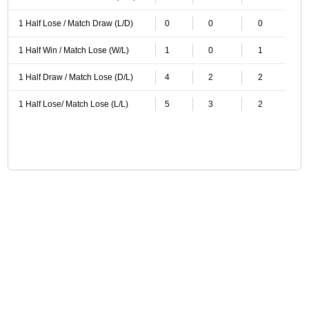
1 Half Lose / Match Draw (L/D)
0
0
0
1 Half Win / Match Lose (W/L)
1
0
1
1 Half Draw / Match Lose (D/L)
4
2
2
1 Half Lose/ Match Lose (L/L)
5
3
2