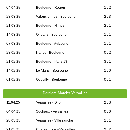
04.04.25
Boulogne - Rouen
1 : 2
28.03.25
Valenciennes - Boulogne
2 : 3
21.03.25
Boulogne - Nimes
2 : 1
14.03.25
Orleans - Boulogne
1 : 1
07.03.25
Boulogne - Aubagne
1 : 1
28.02.25
Nancy - Boulogne
0 : 2
21.02.25
Boulogne - Paris 13
3 : 1
14.02.25
Le Mans - Boulogne
1 : 0
01.02.25
Quevilly - Boulogne
0 : 1
Derniers Matchs Versailles
11.04.25
Versailles - Dijon
2 : 3
04.04.25
Sochaux - Versailles
0 : 0
28.03.25
Versailles - Villefranche
1 : 1
21.03.25
Chateauroux - Versailles
2 : 2