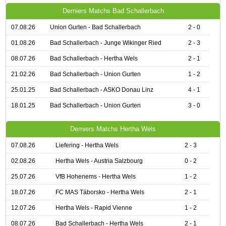
Derniers Matchs Bad Schallerbach
07.08.26
Union Gurten - Bad Schallerbach
2 - 0
01.08.26
Bad Schallerbach - Junge Wikinger Ried
2 - 3
08.07.26
Bad Schallerbach - Hertha Wels
2 - 1
21.02.26
Bad Schallerbach - Union Gurten
1 - 2
25.01.25
Bad Schallerbach - ASKO Donau Linz
4 - 1
18.01.25
Bad Schallerbach - Union Gurten
3 - 0
Derniers Matchs Hertha Wels
07.08.26
Liefering - Hertha Wels
2 - 3
02.08.26
Hertha Wels - Austria Salzbourg
0 - 2
25.07.26
VfB Hohenems - Hertha Wels
1 - 2
18.07.26
FC MAS Táborsko - Hertha Wels
2 - 1
12.07.26
Hertha Wels - Rapid Vienne
1 - 2
08.07.26
Bad Schallerbach - Hertha Wels
2 - 1