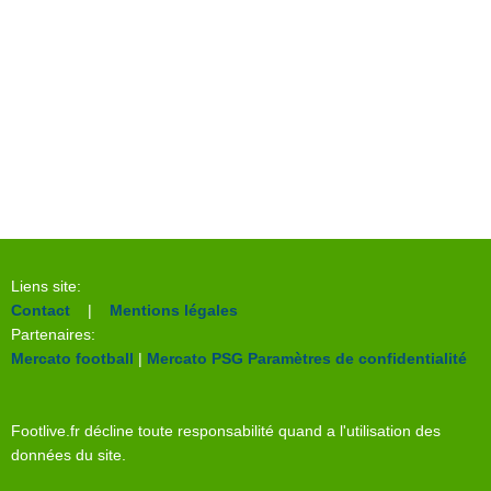
Liens site:
Contact
|
Mentions légales
Partenaires:
Mercato football
|
Mercato PSG
Paramètres de confidentialité
Footlive.fr décline toute responsabilité quand a l'utilisation des
données du site.