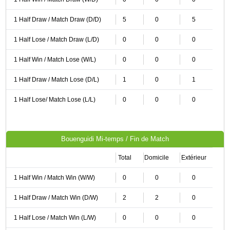
1 Half Draw / Match Draw (D/D)
5
0
5
1 Half Lose / Match Draw (L/D)
0
0
0
1 Half Win / Match Lose (W/L)
0
0
0
1 Half Draw / Match Lose (D/L)
1
0
1
1 Half Lose/ Match Lose (L/L)
0
0
0
Bouenguidi Mi-temps / Fin de Match
Total
Domicile
Extérieur
1 Half Win / Match Win (W/W)
0
0
0
1 Half Draw / Match Win (D/W)
2
2
0
1 Half Lose / Match Win (L/W)
0
0
0