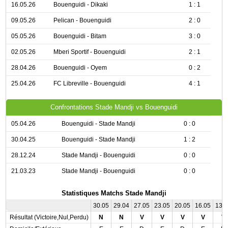
16.05.26
Bouenguidi - Dikaki
1 : 1
09.05.26
Pelican - Bouenguidi
2 : 0
05.05.26
Bouenguidi - Bitam
3 : 0
02.05.26
Mberi Sportif - Bouenguidi
2 : 1
28.04.26
Bouenguidi - Oyem
0 : 2
25.04.26
FC Libreville - Bouenguidi
4 : 1
Confrontations Stade Mandji vs Bouenguidi
05.04.26
Bouenguidi - Stade Mandji
0 : 0
30.04.25
Bouenguidi - Stade Mandji
1 : 2
28.12.24
Stade Mandji - Bouenguidi
0 : 0
21.03.23
Stade Mandji - Bouenguidi
0 : 0
Statistiques Matchs Stade Mandji
30.05
29.04
27.05
23.05
20.05
16.05
13.
Résultat (Victoire,Nul,Perdu)
N
N
V
V
V
V
V