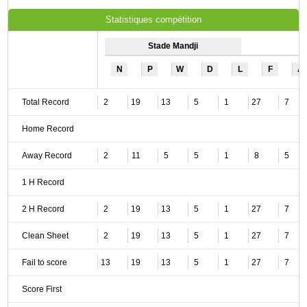
Statistiques compétition
Stade Mandji
N
P
W
D
L
F
A
Total Record
2
19
13
5
1
27
7
Home Record
Away Record
2
11
5
5
1
8
5
1 H Record
2 H Record
2
19
13
5
1
27
7
Clean Sheet
2
19
13
5
1
27
7
Fail to score
13
19
13
5
1
27
7
Score First