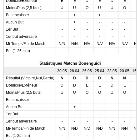
Domicile/Extérieur
E
E
D
E
D
E
D
Moins/Plus (2,5 buts)
U
U
O
U
U
O
U
But encaisser
+
+
-
+
+
-
+
Aucun But
+
+
-
-
-
-
-
1er But
-
-
-
-
-
-
-
1er but adversaire
-
-
-
-
-
-
-
Mi-Temps/Fin de Match
N/N
N/N
N/V
N/V
N/V
N/V
N/
But (1-25 min)
-
-
-
-
-
-
-
Statistiques Matchs Bouenguidi
30.05
28.04
26.05
25.04
23.05
20.05
16.
Résultat (Victoire,Nul,Perdu)
N
D
D
D
N
N
N
Domicile/Extérieur
D
D
E
E
D
E
D
Moins/Plus (2,5 buts)
U
U
O
O
U
O
U
But encaisser
-
-
-
-
-
-
-
Aucun But
-
+
-
-
-
-
-
1er But
-
-
-
-
-
-
-
1er but adversaire
-
-
-
-
-
-
-
Mi-Temps/Fin de Match
N/N
N/D
N/D
N/D
N/N
N/N
N/
But (1-25 min)
-
-
-
-
-
-
-