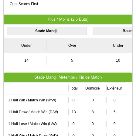
Opp. Scores First
Plus / Moins (2.5 Buts)
Stade Mandji
Boueng
Under
Over
Under
14
5
10
Stade Mandji Mi-temps / Fin de Match
Total
Domicile
Extérieur
1 Half Win / Match Win (W/W)
0
0
0
1 Half Draw / Match Win (D/W)
13
8
5
1 Half Lose / Match Win (L/W)
0
0
0
1 Half Win / Match Draw (W/D)
0
0
0