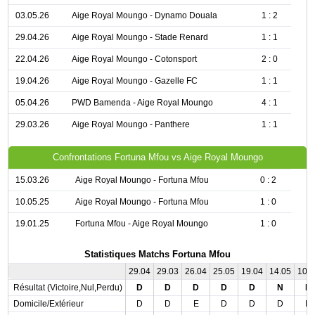
03.05.26
Aige Royal Moungo - Dynamo Douala
1 : 2
29.04.26
Aige Royal Moungo - Stade Renard
1 : 1
22.04.26
Aige Royal Moungo - Cotonsport
2 : 0
19.04.26
Aige Royal Moungo - Gazelle FC
1 : 1
05.04.26
PWD Bamenda - Aige Royal Moungo
4 : 1
29.03.26
Aige Royal Moungo - Panthere
1 : 1
Confrontations Fortuna Mfou vs Aige Royal Moungo
15.03.26
Aige Royal Moungo - Fortuna Mfou
0 : 2
10.05.25
Aige Royal Moungo - Fortuna Mfou
1 : 0
19.01.25
Fortuna Mfou - Aige Royal Moungo
1 : 0
Statistiques Matchs Fortuna Mfou
29.04
29.03
26.04
25.05
19.04
14.05
10.
Résultat (Victoire,Nul,Perdu)
D
D
D
D
D
N
N
Domicile/Extérieur
D
D
E
D
D
D
D