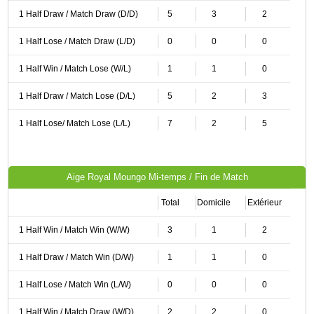
1 Half Draw / Match Draw (D/D)
5
3
2
1 Half Lose / Match Draw (L/D)
0
0
0
1 Half Win / Match Lose (W/L)
1
1
0
1 Half Draw / Match Lose (D/L)
5
2
3
1 Half Lose/ Match Lose (L/L)
7
2
5
Aige Royal Moungo Mi-temps / Fin de Match
Total
Domicile
Extérieur
1 Half Win / Match Win (W/W)
3
1
2
1 Half Draw / Match Win (D/W)
1
1
0
1 Half Lose / Match Win (L/W)
0
0
0
1 Half Win / Match Draw (W/D)
2
2
0