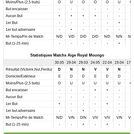
Moins/Plus (2,5 buts)
O
U
O
O
O
U
U
But encaisser
-
-
-
-
-
-
+
Aucun But
+
+
+
+
-
-
+
1er But
-
-
-
-
-
+
-
1er but adversaire
-
+
-
-
-
-
-
Mi-Temps/Fin de Match
N/D
V/D
D/D
D/D
N/D
N/N
N/
But (1-25 min)
-
-
-
-
-
+
-
Statistiques Matchs Aige Royal Moungo
30.05
29.04
29.03
24.05
22.04
19.04
17.
Résultat (Victoire,Nul,Perdu)
D
N
N
V
V
N
V
Domicile/Extérieur
E
D
D
E
D
D
E
Moins/Plus (2,5 buts)
O
U
U
U
U
U
O
But encaisser
-
-
-
+
+
-
-
Aucun But
-
-
-
-
-
-
-
1er But
+
-
-
-
+
-
-
1er but adversaire
-
-
+
-
-
-
-
Mi-Temps/Fin de Match
N/D
V/N
D/N
V/V
V/V
V/N
V/
But (1-25 min)
-
-
+
-
+
-
-