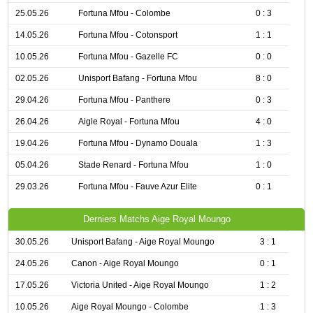
25.05.26
Fortuna Mfou - Colombe
0 : 3
14.05.26
Fortuna Mfou - Cotonsport
1 : 1
10.05.26
Fortuna Mfou - Gazelle FC
0 : 0
02.05.26
Unisport Bafang - Fortuna Mfou
8 : 0
29.04.26
Fortuna Mfou - Panthere
0 : 3
26.04.26
Aigle Royal - Fortuna Mfou
4 : 0
19.04.26
Fortuna Mfou - Dynamo Douala
1 : 3
05.04.26
Stade Renard - Fortuna Mfou
1 : 0
29.03.26
Fortuna Mfou - Fauve Azur Elite
0 : 1
Derniers Matchs Aige Royal Moungo
30.05.26
Unisport Bafang - Aige Royal Moungo
3 : 1
24.05.26
Canon - Aige Royal Moungo
0 : 1
17.05.26
Victoria United - Aige Royal Moungo
1 : 2
10.05.26
Aige Royal Moungo - Colombe
1 : 3