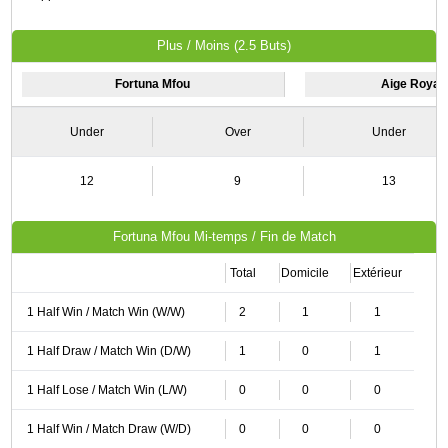
Plus / Moins (2.5 Buts)
Fortuna Mfou
Aige Royal
Under
Over
Under
12
9
13
Fortuna Mfou Mi-temps / Fin de Match
Total
Domicile
Extérieur
1 Half Win / Match Win (W/W)
2
1
1
1 Half Draw / Match Win (D/W)
1
0
1
1 Half Lose / Match Win (L/W)
0
0
0
1 Half Win / Match Draw (W/D)
0
0
0