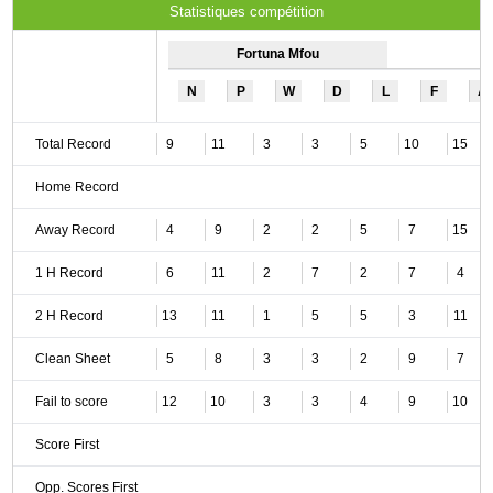
Statistiques compétition
Fortuna Mfou
N
P
W
D
L
F
A
Total Record
9
11
3
3
5
10
15
Home Record
Away Record
4
9
2
2
5
7
15
1 H Record
6
11
2
7
2
7
4
2 H Record
13
11
1
5
5
3
11
Clean Sheet
5
8
3
3
2
9
7
Fail to score
12
10
3
3
4
9
10
Score First
Opp. Scores First