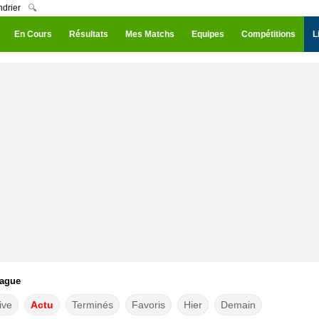
ndrier
🔍
En Cours
Résultats
Mes Matchs
Equipes
Compétitions
L
eague
ive
Actu
Terminés
Favoris
Hier
Demain