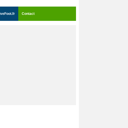
iveFoot.fr
Contact