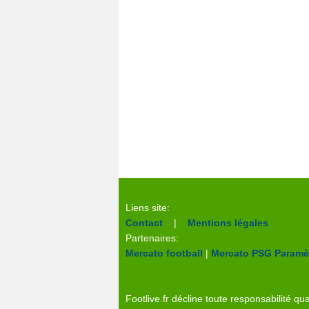
Liens site:
Contact
|
Mentions légales
Partenaires:
Mercato football
|
Mercato PSG
Paramèt
Footlive.fr décline toute responsabilité qua