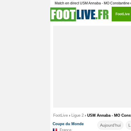
Match en direct USM Annaba - MO Constantine d
FootLive
FootLive
›
Ligue 2
›
USM Annaba - MO Consta
Coupe du Monde
Aujourd'hui
L
France