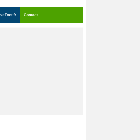
iveFoot.fr
Contact