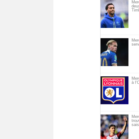
Mer
deu
Timb
Mer
serv
Merc
à l
Mer
trou
sais