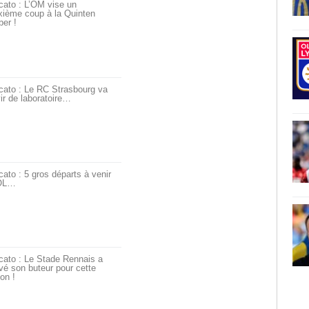
cato : L’OM vise un
xième coup à la Quinten
er !
cato : Le RC Strasbourg va
ir de laboratoire…
ato : 5 gros départs à venir
’OL…
cato : Le Stade Rennais a
vé son buteur pour cette
on !