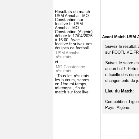
Résultats du match
USM Annaba - MO
Constantine sur
footlive.fr. USM
Annaba - MO
Constantine (Algérie)
débute le 17/04/2026
Avant Match USM A
à 16:00. Avec
footlive.fr suivez vos
Suivez le résulta
équipes de football
sur FOOTLIVE.FR
USM Annaba
résultats
et
Suivez le score e
MO Constantine
aucun but !. Retro
résultats
officielle des équi
. Tous les résultats,
les buteurs, scores
changements de jou
en 1ère mi-temps,
mi-temps , fin de
Lieu du Match:
match sur foot live.
Compétition: Ligue
Pays: Algérie.