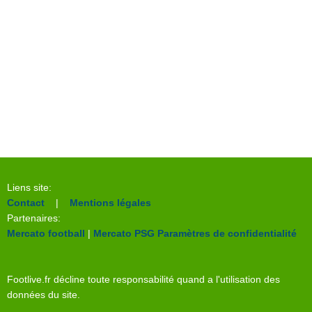
Liens site:
Contact
|
Mentions légales
Partenaires:
Mercato football
|
Mercato PSG
Paramètres de confidentialité
Footlive.fr décline toute responsabilité quand a l'utilisation des
données du site.