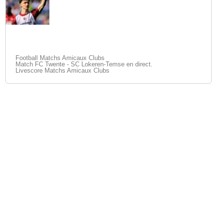
Football Matchs Amicaux Clubs
Match FC Twente - SC Lokeren-Temse en direct.
Livescore Matchs Amicaux Clubs