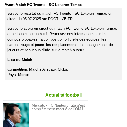
Avant Match FC Twente - SC Lokeren-Temse
Suivez le résultat du match FC Twente - SC Lokeren-Temse, en
direct du 05-07-2025 sur FOOTLIVE.FR
Suivez le score en direct du match FC Twente SC Lokeren-Temse,
et ne loupez aucun but !. Retrouvez des informations sur les
compos probables, la composition officielle des équipes, les
cartons rouge et jaune, les remplacements, les changements de
joueurs et beaucoup d'info sur le match a venir.
Lieu du Match:
Compétition: Matchs Amicaux Clubs.
Pays: Monde.
Actualité football
Mercato - FC Nantes : Kita s’est
complètement moqué de l’OM !