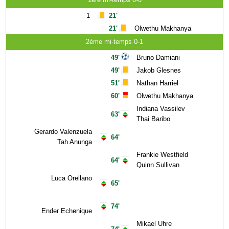
1
21'
21'
Olwethu Makhanya
2ème mi-temps 0-1
49'
Bruno Damiani
49'
Jakob Glesnes
51'
Nathan Harriel
60'
Olwethu Makhanya
Indiana Vassilev
63'
Thai Baribo
Gerardo Valenzuela
64'
Tah Anunga
Frankie Westfield
64'
Quinn Sullivan
Luca Orellano
65'
74'
Ender Echenique
Mikael Uhre