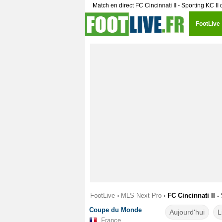
Match en direct FC Cincinnati II - Sporting KC II
FootLive
FootLive
›
MLS Next Pro
›
FC Cincinnati II -
Coupe du Monde
Aujourd'hui
L
France