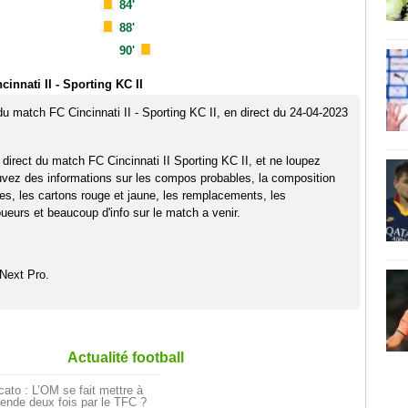
84'
88'
90'
innati II - Sporting KC II
du match FC Cincinnati II - Sporting KC II, en direct du 24-04-2023
 direct du match FC Cincinnati II Sporting KC II, et ne loupez
uvez des informations sur les compos probables, la composition
pes, les cartons rouge et jaune, les remplacements, les
eurs et beaucoup d'info sur le match a venir.
Next Pro.
Actualité football
ato : L’OM se fait mettre à
ende deux fois par le TFC ?