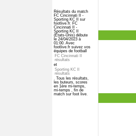
Résultats du match
FC Cincinnati II -
Sporting KC II sur
footlive.fr. FC
Cincinnati II -
Sporting KC II
(États-Unis) débute
le 24/04/2023 à
01:00. Avec
footlive.fr suivez vos
équipes de football
FC Cincinnati II
résultats
et
Sporting KC II
résultats
. Tous les résultats,
les buteurs, scores
en 1ère mi-temps,
mi-temps , fin de
match sur foot live.