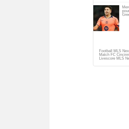
Merc
pou
Gre
Football MLS Nex
Match FC Cincinnat
Livescore MLS Ne