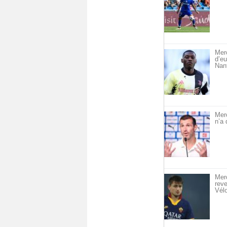
Merc
d’eu
Nan
Mer
n’a 
Merc
reve
Vél