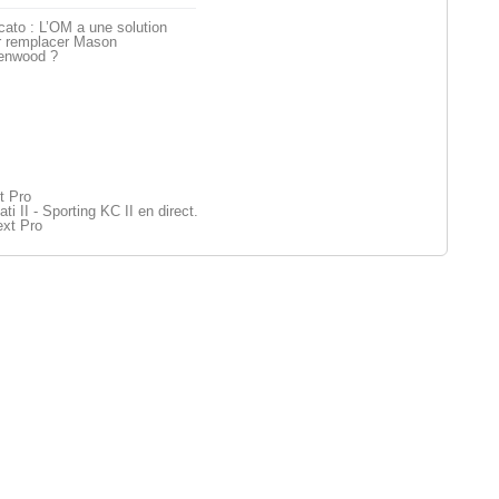
ato : L’OM a une solution
r remplacer Mason
enwood ?
t Pro
i II - Sporting KC II en direct.
xt Pro