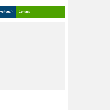
iveFoot.fr
Contact