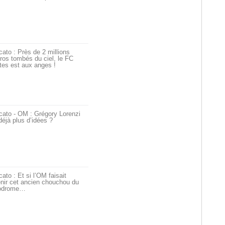
ato : Près de 2 millions
ros tombés du ciel, le FC
tes est aux anges !
cato - OM : Grégory Lorenzi
déjà plus d’idées ?
ato : Et si l’OM faisait
nir cet ancien chouchou du
odrome…