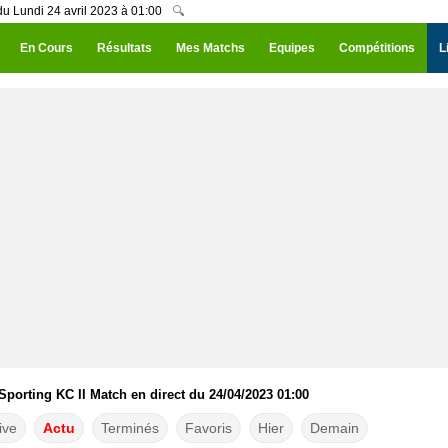
 du Lundi 24 avril 2023 à 01:00
🔍
En Cours
Résultats
Mes Matchs
Equipes
Compétitions
L
 Sporting KC II Match en direct du 24/04/2023 01:00
ive
Actu
Terminés
Favoris
Hier
Demain