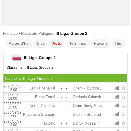
FootLive
›
Résultats Pologne
›
III Liga, Groupe 2
Aujourd'hui
Live
Actu
Terminés
Favoris
Hier
III Liga, Groupe 2
Classement III Liga, Groupe 2
Calendrier III Liga, Groupe 2
2026/08/08
Lech Poznan II
- : -
Chemik Bydgoszcz
12:00
2026/08/08
Elana Toruń
- : -
Gedania Gdansk
13:00
2026/08/08
Notec Czarkow
- : -
Grom Nowy Staw
15:00
2026/08/08
Kluczevia Stargard
- : -
Blekitni Stargrad
17:00
2026/08/09
Luzino
- : -
Baltyk Koszalin
12:00
2026/08/09