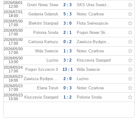
2026/08/01
Grom Nowy Staw
2 : 3
SKS Unia Swarzedz
12:00
2026/07/31
Gedania Gdansk
5 : 3
Notec Czarkow
18:00
2026/05/30
Blekitni Stargrad
3 : 0
Flota Swinoujscie
17:00
2026/05/30
Polonia Sroda
2 : 1
Pogon Nowe Skalmierzyce
17:00
2026/05/30
Cartusia Kartuzy
0 : 2
Zawisza Bydgoszcz
17:00
2026/05/30
Wda Swiecie
1 : 3
Notec Czarkow
17:00
2026/05/30
Luzino
3 : 2
Kluczevia Stargard
13:00
2026/05/24
Pogon Szczecin II
13 : 1
Wda Swiecie
17:00
2026/05/23
Zawisza Bydgoszcz
2 : 0
Luzino
19:00
2026/05/23
Elana Toruń
0 : 3
Notec Czarkow
17:00
2026/05/23
Kluczevia Stargard
1 : 2
Polonia Sroda
15:00