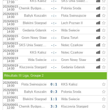
KKS Kalisz
- : -
SKS Unia Swarzedz
17:00
2026/08/15
Chemik Bydgoszcz
- : -
Polonia Sroda
14:00
2026/08/15
Baltyk Koszalin
- : -
Flota Swinoujscie
14:00
2026/08/15
Blekitni Stargrad
- : -
Lech Poznan II
14:00
2026/08/15
Gedania Gdansk
- : -
Wda Swiecie
14:00
2026/08/15
Grom Nowy Staw
- : -
Elana Toruń
14:00
2026/08/15
SKS Unia Swarzedz
- : -
Notec Czarkow
14:00
2026/08/19
KKS Kalisz
- : -
Notec Czarkow
14:00
2026/08/19
Wda Swiecie
- : -
Grom Nowy Staw
14:00
2026/08/19
Kluczevia Stargard
- : -
Gedania Gdansk
14:00
Résultats III Liga, Groupe 2
2026/08/01
Flota Swinoujscie
0 : 1
KKS Kalisz
18:00
2026/08/01
Baltyk Koszalin
0 : 3
Polonia Sroda
17:00
2026/08/01
Blekitni Stargrad
1 : 1
Wda Swiecie
15:00
2026/08/01
Chemik Bydgoszcz
3 : 3
Kluczevia Stargard
12:00