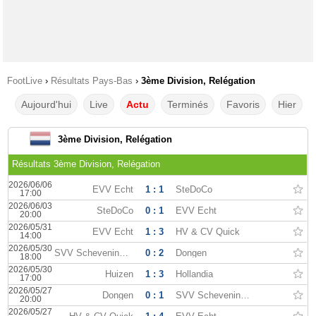
FootLive
›
Résultats Pays-Bas
›
3ème Division, Relégation
Aujourd'hui
Live
Actu
Terminés
Favoris
Hier
3ème Division, Relégation
Résultats 3ème Division, Relégation
2026/06/06
EVV Echt
1 : 1
SteDoCo
17:00
2026/06/03
SteDoCo
0 : 1
EVV Echt
20:00
2026/05/31
EVV Echt
1 : 3
HV & CV Quick
14:00
2026/05/30
SVV Scheveningen
0 : 2
Dongen
18:00
2026/05/30
Huizen
1 : 3
Hollandia
17:00
2026/05/27
Dongen
0 : 1
SVV Scheveningen
20:00
2026/05/27