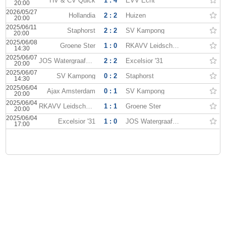
HV & CV Quick
1 : 4
EVV Echt
20:00
2026/05/27
Hollandia
2 : 2
Huizen
20:00
2025/06/11
Staphorst
2 : 2
SV Kampong
20:00
2025/06/08
Groene Ster
1 : 0
RKAVV Leidschendam
14:30
2025/06/07
JOS Watergraafsmeer
2 : 2
Excelsior '31
20:00
2025/06/07
SV Kampong
0 : 2
Staphorst
14:30
2025/06/04
Ajax Amsterdam
0 : 1
SV Kampong
20:00
2025/06/04
RKAVV Leidschendam
1 : 1
Groene Ster
20:00
2025/06/04
Excelsior '31
1 : 0
JOS Watergraafsmeer
17:00