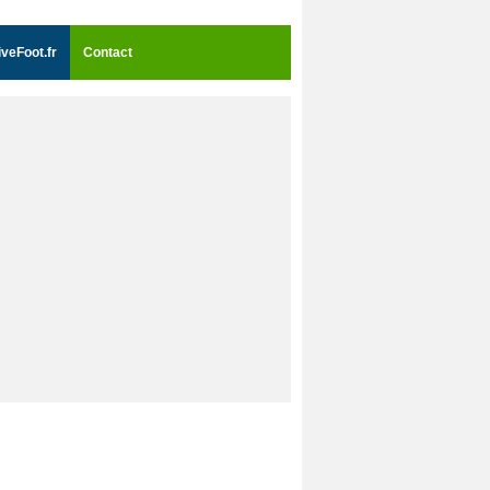
iveFoot.fr
Contact