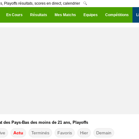
layoffs résultats, scores en direct, calendrier
🔍
En Cours
Résultats
Mes Matchs
Equipes
Compétitions
L
 des Pays-Bas des moins de 21 ans, Playoffs
ive
Actu
Terminés
Favoris
Hier
Demain