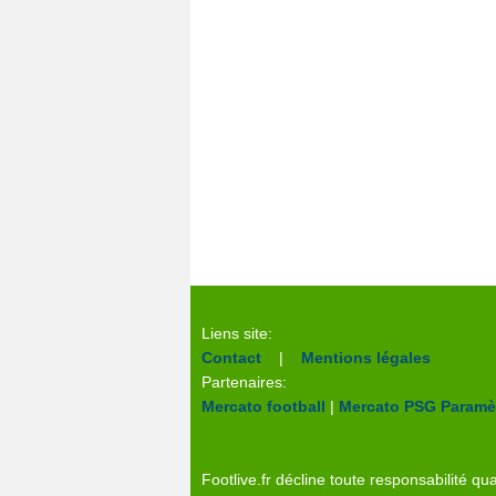
Liens site:
Contact
|
Mentions légales
Partenaires:
Mercato football
|
Mercato PSG
Paramèt
Footlive.fr décline toute responsabilité qua