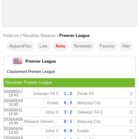
FootLive
›
Résultats Malaisie
›
Premier League
Aujourd'hui
Live
Actu
Terminés
Favoris
Hier
Premier League
Classement Premier League
Résultats Premier League
2026/05/17
Selangor FA II
1 : 2
Perak FA
10:45
2026/05/16
Kedah
0 : 5
Manjung City
10:45
2026/05/11
Johor II
3 : 2
Selangor FA II
14:45
2026/04/26
Malaisie Universiade
0 : 1
Manjung City
10:45
2026/04/24
Johor II
6 : 0
Kedah
14:45
2026/04/18