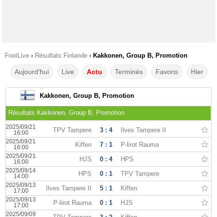
FootLive
›
Résultats Finlande
›
Kakkonen, Group B, Promotion
Aujourd'hui
Live
Actu
Terminés
Favoris
Hier
Kakkonen, Group B, Promotion
Résultats Kakkonen, Group B, Promotion
2025/09/21
TPV Tampere
3 : 4
Ilves Tampere II
16:00
2025/09/21
Kiffen
7 : 1
P-lirot Rauma
16:00
2025/09/21
HJS
0 : 4
HPS
16:00
2025/09/14
HPS
0 : 1
TPV Tampere
14:00
2025/09/13
Ilves Tampere II
5 : 1
Kiffen
17:00
2025/09/13
P-lirot Rauma
0 : 1
HJS
17:00
2025/09/09