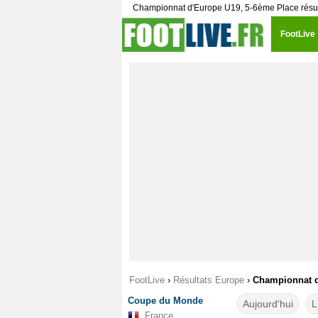
Championnat d'Europe U19, 5-6ème Place résulta
FootLive
FootLive
›
Résultats Europe
›
Championnat d
Coupe du Monde
Aujourd'hui
L
France