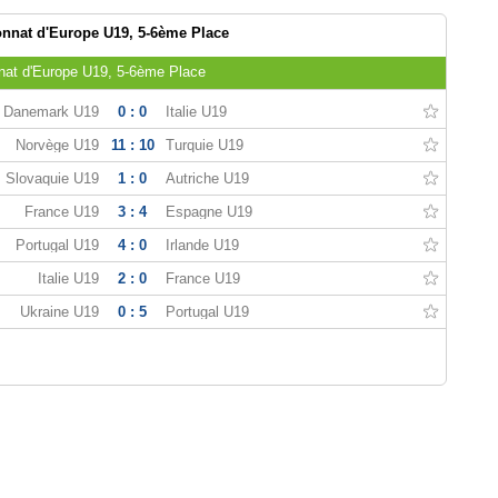
nnat d'Europe U19, 5-6ème Place
nat d'Europe U19, 5-6ème Place
Danemark U19
0 : 0
Italie U19
Norvège U19
11 : 10
Turquie U19
Slovaquie U19
1 : 0
Autriche U19
France U19
3 : 4
Espagne U19
Portugal U19
4 : 0
Irlande U19
Italie U19
2 : 0
France U19
Ukraine U19
0 : 5
Portugal U19