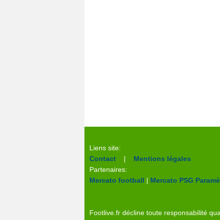
Liens site:
Contact
|
Mentions légales
Partenaires:
Mercato football
|
Mercato PSG
Paramèt
Footlive.fr décline toute responsabilité qua