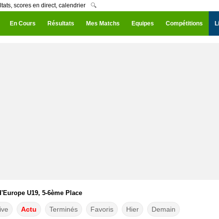
ts, scores en direct, calendrier
🔍
En Cours
Résultats
Mes Matchs
Equipes
Compétitions
L
'Europe U19, 5-6ème Place
ive
Actu
Terminés
Favoris
Hier
Demain