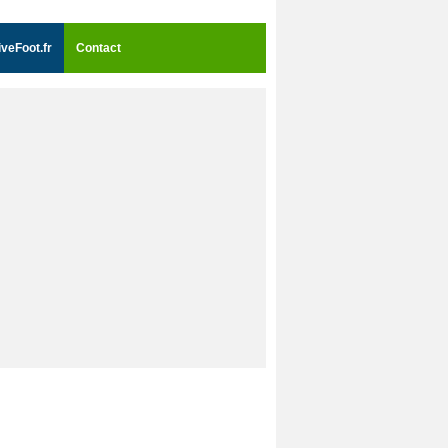
iveFoot.fr
Contact