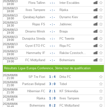
2026/08/13
Flora Tallinn
- : -
Inter Escaldes
18:00
2026/08/13
Ilves Tampere
- : -
Rijeka
18:00
2026/08/13
Qarabag Agdam
- : -
Dynamo Kiev
18:00
2026/08/13
Rigas FS
- : -
Jablonec
18:30
2026/08/13
Dinamo Minsk
- : -
Braga
19:00
2026/08/13
Dunajska Streda
- : -
FC Twente
19:00
2026/08/13
Gyori ETO FC
- : -
Riga FC
19:00
2026/08/13
Hammarby IF
- : -
Raków Czestochowa
19:00
2026/08/13
FC Midtjylland
- : -
Bohemians
19:00
Résultats Ligue Europa Conference, 3ème tour de qualification
2026/08/06
SP Tre Fiori
1 : 4
Drita FC
21:00
2026/08/06
Partizan Belgrad
3 : 0
Tobol
21:00
2026/08/06
Hibernian FC
2 : 1
KF Shkendija
21:00
2026/08/06
Rijeka
1 : 0
Ilves Tampere
20:45
2026/08/06
Bohemians
0 : 2
FC Midtjylland
20:45