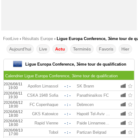
FootLive
›
Résultats Europe
›
Ligue Europa Conference, 3ème tour de qua
Aujourd'hui
Live
Actu
Terminés
Favoris
Hier
Ligue Europa Conference, 3ème tour de qualification
Calendrier Ligue Europa Conference, 3ème tour de qualification
2026/08/11
Apollon Limassol
- : -
SK Brann
19:00
2026/08/11
CSKA 1948 Sofia
- : -
Panathinaïkos FC
19:30
2026/08/12
FC Copenhague
- : -
Debrecen
18:00
2026/08/12
GKS Katowice
- : -
Hapoël Tel-Aviv FC
18:00
2026/08/12
Rapid Vienne
- : -
Paide Linnameeskond
18:00
2026/08/13
Tobol
- : -
Partizan Belgrad
17:00