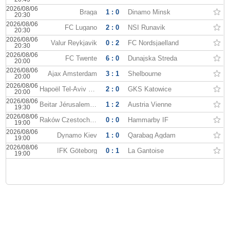
2026/08/06
Braga
1 : 0
Dinamo Minsk
20:30
2026/08/06
FC Lugano
2 : 0
NSI Runavik
20:30
2026/08/06
Valur Reykjavik
0 : 2
FC Nordsjaelland
20:30
2026/08/06
FC Twente
6 : 0
Dunajska Streda
20:00
2026/08/06
Ajax Amsterdam
3 : 1
Shelbourne
20:00
2026/08/06
Hapoël Tel-Aviv FC
2 : 0
GKS Katowice
20:00
2026/08/06
Beitar Jérusalem FC
1 : 2
Austria Vienne
19:30
2026/08/06
Raków Czestochowa
0 : 0
Hammarby IF
19:00
2026/08/06
Dynamo Kiev
1 : 0
Qarabag Agdam
19:00
2026/08/06
IFK Göteborg
0 : 1
La Gantoise
19:00