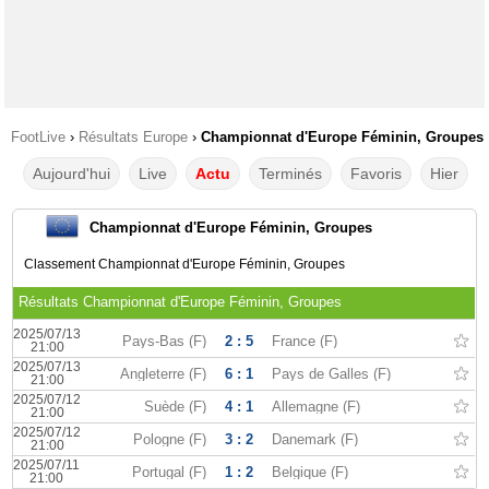
FootLive
›
Résultats Europe
›
Championnat d'Europe Féminin, Groupes
Aujourd'hui
Live
Actu
Terminés
Favoris
Hier
Championnat d'Europe Féminin, Groupes
Classement Championnat d'Europe Féminin, Groupes
Résultats Championnat d'Europe Féminin, Groupes
2025/07/13
Pays-Bas (F)
2 : 5
France (F)
21:00
2025/07/13
Angleterre (F)
6 : 1
Pays de Galles (F)
21:00
2025/07/12
Suède (F)
4 : 1
Allemagne (F)
21:00
2025/07/12
Pologne (F)
3 : 2
Danemark (F)
21:00
2025/07/11
Portugal (F)
1 : 2
Belgique (F)
21:00