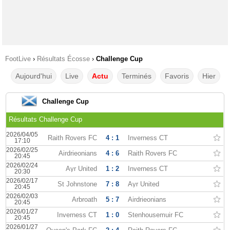
FootLive
›
Résultats Écosse
›
Challenge Cup
Aujourd'hui
Live
Actu
Terminés
Favoris
Hier
Challenge Cup
Résultats Challenge Cup
2026/04/05
Raith Rovers FC
4 : 1
Inverness CT
17:10
2026/02/25
Airdrieonians
4 : 6
Raith Rovers FC
20:45
2026/02/24
Ayr United
1 : 2
Inverness CT
20:30
2026/02/17
St Johnstone
7 : 8
Ayr United
20:45
2026/02/03
Arbroath
5 : 7
Airdrieonians
20:45
2026/01/27
Inverness CT
1 : 0
Stenhousemuir FC
20:45
2026/01/27