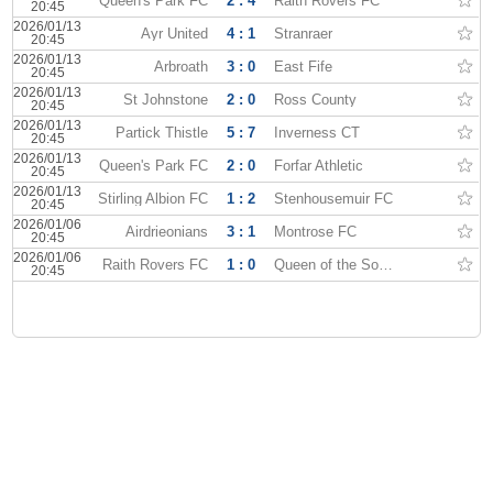
Queen's Park FC
2 : 4
Raith Rovers FC
20:45
2026/01/13
Ayr United
4 : 1
Stranraer
20:45
2026/01/13
Arbroath
3 : 0
East Fife
20:45
2026/01/13
St Johnstone
2 : 0
Ross County
20:45
2026/01/13
Partick Thistle
5 : 7
Inverness CT
20:45
2026/01/13
Queen's Park FC
2 : 0
Forfar Athletic
20:45
2026/01/13
Stirling Albion FC
1 : 2
Stenhousemuir FC
20:45
2026/01/06
Airdrieonians
3 : 1
Montrose FC
20:45
2026/01/06
Raith Rovers FC
1 : 0
Queen of the South
20:45