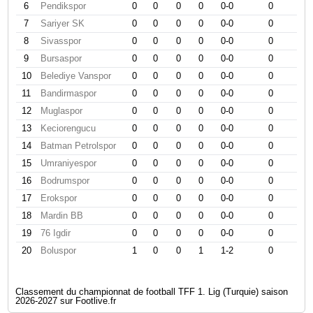
6
Pendikspor
0
0
0
0
0-0
0
7
Sariyer SK
0
0
0
0
0-0
0
8
Sivasspor
0
0
0
0
0-0
0
9
Bursaspor
0
0
0
0
0-0
0
10
Belediye Vanspor
0
0
0
0
0-0
0
11
Bandirmaspor
0
0
0
0
0-0
0
12
Muglaspor
0
0
0
0
0-0
0
13
Keciorengucu
0
0
0
0
0-0
0
14
Batman Petrolspor
0
0
0
0
0-0
0
15
Umraniyespor
0
0
0
0
0-0
0
16
Bodrumspor
0
0
0
0
0-0
0
17
Erokspor
0
0
0
0
0-0
0
18
Mardin BB
0
0
0
0
0-0
0
19
76 Igdir
0
0
0
0
0-0
0
20
Boluspor
1
0
0
1
1-2
0
Classement du championnat de football TFF 1. Lig (Turquie) saison
2026-2027 sur Footlive.fr