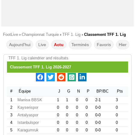
FootLive
›
Championnat Turquie
›
TFF 1. Lig
›
Classement TFF 1. Lig
Aujourd'hui
Live
Actu
Terminés
Favoris
Hier
TFF 1. Lig calendrier and résultats
Classement TFF 1. Lig 2026-2027
#
Équipe
J
G
N
P
BP/BC
Pts
1
Manisa BBSK
1
1
0
0
2-1
3
2
Kayserispor
0
0
0
0
0-0
0
3
Antalyaspor
0
0
0
0
0-0
0
4
Istanbulspor
0
0
0
0
0-0
0
5
Karagumruk
0
0
0
0
0-0
0