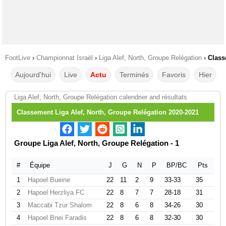
FootLive
›
Championnat Israël
›
Liga Alef, North, Groupe Relégation
›
Class
Aujourd'hui
Live
Actu
Terminés
Favoris
Hier
Liga Alef, North, Groupe Relégation calendrier and résultats
Classement Liga Alef, North, Groupe Relégation 2020-2021
Groupe Liga Alef, North, Groupe Relégation - 1
#
Équipe
J
G
N
P
BP/BC
Pts
1
Hapoel Bueine
22
11
2
9
33-33
35
2
Hapoel Herzliya FC
22
8
7
7
28-18
31
3
Maccabi Tzur Shalom
22
8
6
8
34-26
30
4
Hapoel Bnei Faradis
22
8
6
8
32-30
30