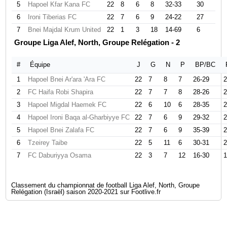
5
Hapoel Kfar Kana FC
22
8
6
8
32-33
30
6
Ironi Tiberias FC
22
7
6
9
24-22
27
7
Bnei Majdal Krum United
22
1
3
18
14-69
6
Groupe Liga Alef, North, Groupe Relégation - 2
#
Équipe
J
G
N
P
BP/BC
1
Hapoel Bnei Ar'ara 'Ara FC
22
7
8
7
26-29
2
2
FC Haifa Robi Shapira
22
7
7
8
28-26
2
3
Hapoel Migdal Haemek FC
22
6
10
6
28-35
2
4
Hapoel Ironi Baqa al-Gharbiyye FC
22
7
6
9
29-32
2
5
Hapoel Bnei Zalafa FC
22
7
6
9
35-39
2
6
Tzeirey Taibe
22
5
11
6
30-31
2
7
FC Daburiyya Osama
22
3
7
12
16-30
1
Classement du championnat de football Liga Alef, North, Groupe
Relégation (Israël) saison 2020-2021 sur Footlive.fr