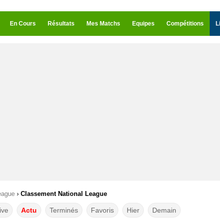
En Cours
Résultats
Mes Matchs
Equipes
Compétitions
L
eague
›
Classement National League
ive
Actu
Terminés
Favoris
Hier
Demain