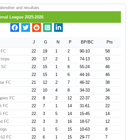
lendrier and résultats
onal League 2025-2026
J
G
N
P
BP/BC
Pts
 FC
22
19
1
2
90-10
58
 Imps
20
17
2
1
74-13
53
 SC
22
15
1
6
55-24
46
22
15
1
6
44-16
46
tar FC
21
12
2
7
46-32
38
22
10
4
8
34-33
34
gpies FC
22
8
2
12
22-37
26
nt FC
22
7
1
14
31-61
22
75 FC
22
3
5
14
15-45
14
ed FC
22
3
3
16
18-57
12
Dogs
21
1
5
15
10-63
8
 62 FC
22
6
1
15
29-77
7