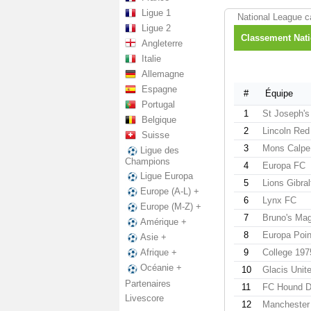
Ligue 1
National League ca
Ligue 2
Classement Nati
Angleterre
Italie
Allemagne
Espagne
#
Équipe
Portugal
1
St Joseph's
Belgique
2
Lincoln Red
Suisse
3
Mons Calpe
Ligue des
Champions
4
Europa FC
Ligue Europa
5
Lions Gibral
Europe (A-L) +
6
Lynx FC
Europe (M-Z) +
7
Bruno's Ma
Amérique +
8
Europa Poi
Asie +
9
College 19
Afrique +
Océanie +
10
Glacis Unit
Partenaires
11
FC Hound 
Livescore
12
Manchester