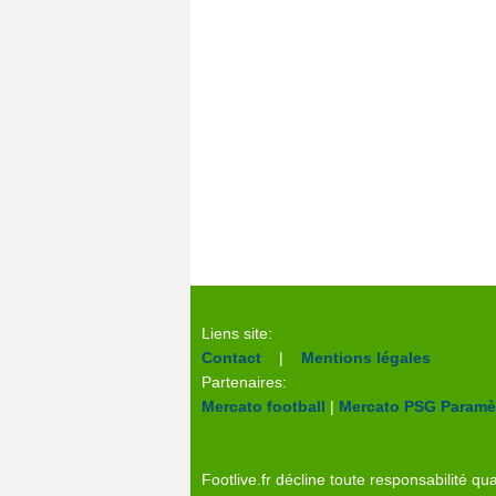
Liens site:
Contact
|
Mentions légales
Partenaires:
Mercato football
|
Mercato PSG
Paramèt
Footlive.fr décline toute responsabilité qua