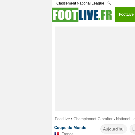
Classement National League
🔍
FootLive
FootLive
›
Championnat Gibraltar
›
National L
Coupe du Monde
Aujourd'hui
L
France