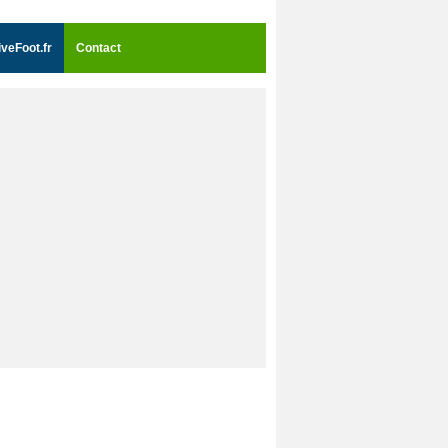
iveFoot.fr
Contact