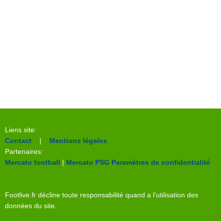
Liens site:
Contact
|
Mentions légales
Partenaires:
Mercato football
|
Mercato PSG
Paramètres de confidentialité
Footlive.fr décline toute responsabilité quand a l'utilisation des
données du site.