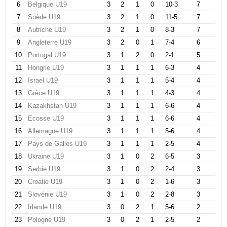
6
Belgique U19
3
2
1
0
10-3
7
7
Suède U19
3
2
1
0
11-5
7
8
Autriche U19
3
2
1
0
8-3
7
9
Angleterre U19
3
2
0
1
7-4
6
10
Portugal U19
3
1
2
0
2-1
5
11
Hongrie U19
3
1
1
1
6-3
4
12
Israel U19
3
1
1
1
5-4
4
13
Grèce U19
3
1
1
1
4-3
4
14
Kazakhstan U19
3
1
1
1
6-6
4
15
Ecosse U19
3
1
1
1
6-6
4
16
Allemagne U19
3
1
1
1
5-6
4
17
Pays de Galles U19
3
1
1
1
2-5
4
18
Ukraine U19
3
1
0
2
6-5
3
19
Serbie U19
3
1
0
2
2-4
3
20
Croatie U19
3
1
0
2
1-6
3
21
Slovénie U19
3
1
0
2
2-8
3
22
Irlande U19
3
0
2
1
5-6
2
23
Pologne U19
3
0
2
1
2-5
2