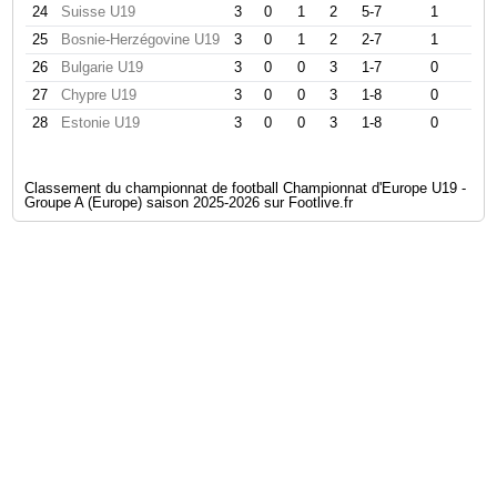
24
Suisse U19
3
0
1
2
5-7
1
25
Bosnie-Herzégovine U19
3
0
1
2
2-7
1
26
Bulgarie U19
3
0
0
3
1-7
0
27
Chypre U19
3
0
0
3
1-8
0
28
Estonie U19
3
0
0
3
1-8
0
Classement du championnat de football Championnat d'Europe U19 -
Groupe A (Europe) saison 2025-2026 sur Footlive.fr