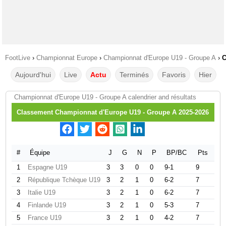
FootLive
›
Championnat Europe
›
Championnat d'Europe U19 - Groupe A
›
C
Aujourd'hui
Live
Actu
Terminés
Favoris
Hier
Championnat d'Europe U19 - Groupe A calendrier and résultats
Classement Championnat d'Europe U19 - Groupe A 2025-2026
#
Équipe
J
G
N
P
BP/BC
Pts
1
Espagne U19
3
3
0
0
9-1
9
2
République Tchèque U19
3
2
1
0
6-2
7
3
Italie U19
3
2
1
0
6-2
7
4
Finlande U19
3
2
1
0
5-3
7
5
France U19
3
2
1
0
4-2
7