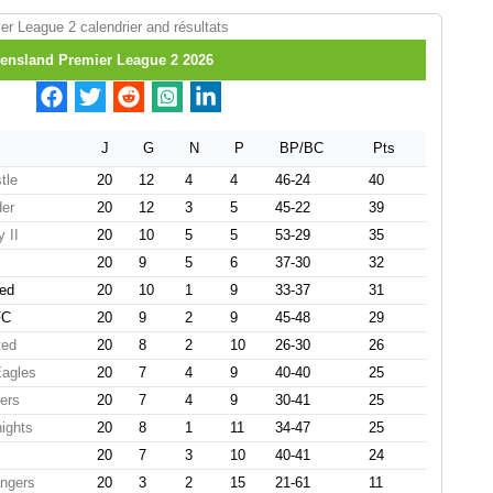
r League 2 calendrier and résultats
ensland Premier League 2 2026
J
G
N
P
BP/BC
Pts
tle
20
12
4
4
46-24
40
er
20
12
3
5
45-22
39
 II
20
10
5
5
53-29
35
20
9
5
6
37-30
32
ted
20
10
1
9
33-37
31
FC
20
9
2
9
45-48
29
ted
20
8
2
10
26-30
26
Eagles
20
7
4
9
40-40
25
ers
20
7
4
9
30-41
25
ights
20
8
1
11
34-47
25
20
7
3
10
40-41
24
ngers
20
3
2
15
21-61
11