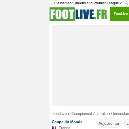
Classement Queensland Premier League 2
🔍
FootLive
FootLive
›
Championnat Australie
›
Queenslan
Coupe du Monde
Aujourd'hui
L
France