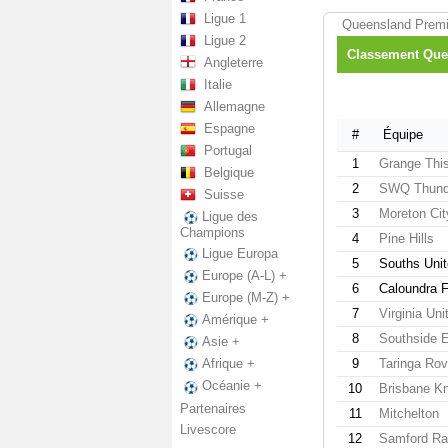
Ligue 1
Queensland Premie
Ligue 2
Classement Que
Angleterre
Italie
Allemagne
Espagne
#
Équipe
Portugal
1
Grange This
Belgique
2
SWQ Thund
Suisse
3
Moreton City
Ligue des
Champions
4
Pine Hills
Ligue Europa
5
Souths Uni
Europe (A-L) +
6
Caloundra 
Europe (M-Z) +
7
Virginia Uni
Amérique +
8
Southside 
Asie +
9
Taringa Rov
Afrique +
Océanie +
10
Brisbane Kn
Partenaires
11
Mitchelton
Livescore
12
Samford Ra