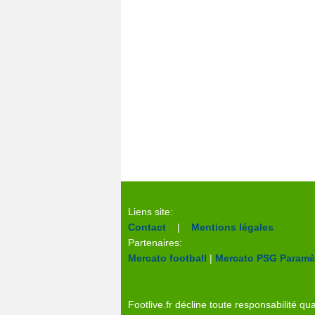
Liens site:
Contact
|
Mentions légales
Partenaires:
Mercato football
|
Mercato PSG
Paramèt
Footlive.fr décline toute responsabilité qua