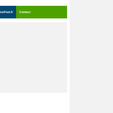
iveFoot.fr
Contact