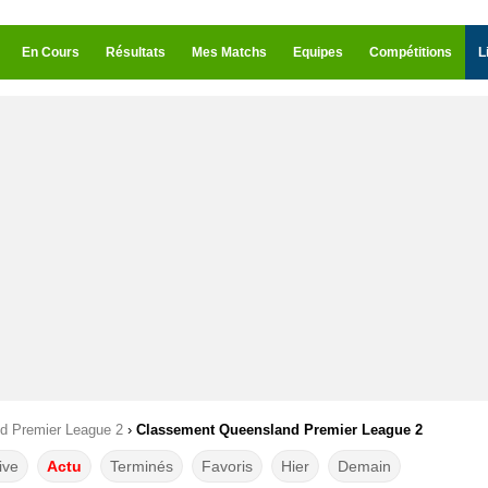
En Cours
Résultats
Mes Matchs
Equipes
Compétitions
L
d Premier League 2
›
Classement Queensland Premier League 2
ive
Actu
Terminés
Favoris
Hier
Demain