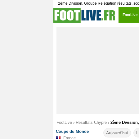
2ème Division, Groupe Relégation résultats, scor
FootLive
FootLive
›
Résultats Chypre
›
2ème Division
Coupe du Monde
Aujourd'hui
L
France