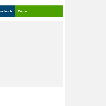
iveFoot.fr
Contact