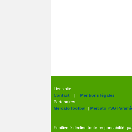
Liens site:
Contact
|
Mentions légales
Partenaires:
Mercato football
|
Mercato PSG
Paramèt
Footlive.fr décline toute responsabilité qua