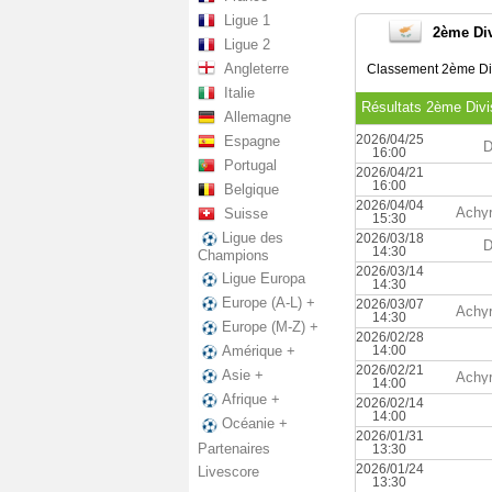
Ligue 1
2ème Div
Ligue 2
Angleterre
Classement 2ème Div
Italie
Résultats 2ème Divi
Allemagne
2026/04/25
Espagne
D
16:00
Portugal
2026/04/21
16:00
Belgique
2026/04/04
Achyr
Suisse
15:30
Ligue des
2026/03/18
D
14:30
Champions
2026/03/14
Ligue Europa
14:30
Europe (A-L) +
2026/03/07
Achyr
14:30
Europe (M-Z) +
2026/02/28
14:00
Amérique +
2026/02/21
Asie +
Achyr
14:00
Afrique +
2026/02/14
14:00
Océanie +
2026/01/31
Partenaires
13:30
2026/01/24
Livescore
13:30