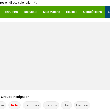
es en direct, calendrier
🔍
En Cours
Résultats
Mes Matchs
Equipes
Compétitions
L
, Groupe Relégation
ive
Actu
Terminés
Favoris
Hier
Demain