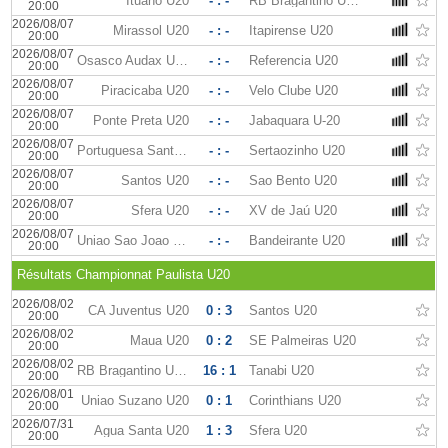
Ituano U20
- : -
RB Bragantino U-20
20:00
2026/08/07
Mirassol U20
- : -
Itapirense U20
20:00
2026/08/07
Osasco Audax U20
- : -
Referencia U20
20:00
2026/08/07
Piracicaba U20
- : -
Velo Clube U20
20:00
2026/08/07
Ponte Preta U20
- : -
Jabaquara U-20
20:00
2026/08/07
Portuguesa Santista U-20
- : -
Sertaozinho U20
20:00
2026/08/07
Santos U20
- : -
Sao Bento U20
20:00
2026/08/07
Sfera U20
- : -
XV de Jaú U20
20:00
2026/08/07
Uniao Sao Joao U20
- : -
Bandeirante U20
20:00
Résultats Championnat Paulista U20
2026/08/02
CA Juventus U20
0 : 3
Santos U20
20:00
2026/08/02
Maua U20
0 : 2
SE Palmeiras U20
20:00
2026/08/02
RB Bragantino U-20
16 : 1
Tanabi U20
20:00
2026/08/01
Uniao Suzano U20
0 : 1
Corinthians U20
20:00
2026/07/31
Agua Santa U20
1 : 3
Sfera U20
20:00