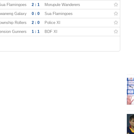
Sua Flamingoes
2 : 1
Morupule Wanderers
Jwaneng Galaxy
0 : 0
Sua Flamingoes
ownship Rollers
2 : 0
Police XI
ension Gunners
1 : 1
BDF XI