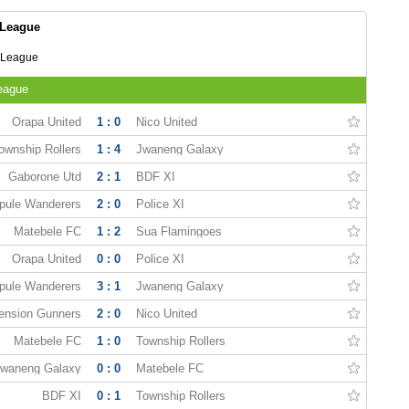
 League
 League
eague
Orapa United
1 : 0
Nico United
ownship Rollers
1 : 4
Jwaneng Galaxy
Gaborone Utd
2 : 1
BDF XI
pule Wanderers
2 : 0
Police XI
Matebele FC
1 : 2
Sua Flamingoes
Orapa United
0 : 0
Police XI
pule Wanderers
3 : 1
Jwaneng Galaxy
ension Gunners
2 : 0
Nico United
Matebele FC
1 : 0
Township Rollers
Jwaneng Galaxy
0 : 0
Matebele FC
BDF XI
0 : 1
Township Rollers