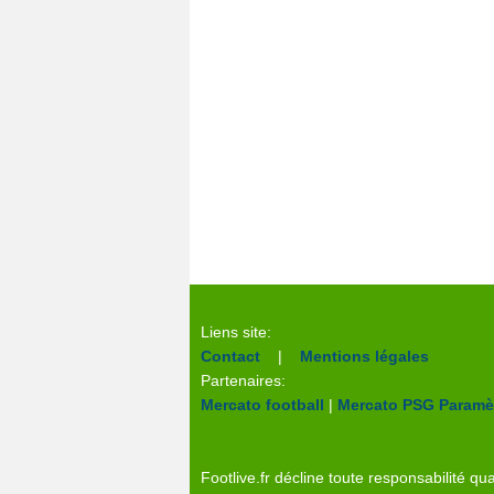
Liens site:
Contact
|
Mentions légales
Partenaires:
Mercato football
|
Mercato PSG
Paramèt
Footlive.fr décline toute responsabilité qua