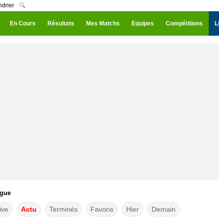
ndrier
🔍
En Cours
Résultats
Mes Matchs
Equipes
Compétitions
L
ague
ive
Actu
Terminés
Favoris
Hier
Demain