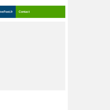
iveFoot.fr
Contact