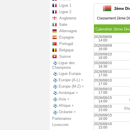
Ligue 1
2ème Div
Ligue 2
Angleterre
Classement 2ème Di
Italie
Calendrier 2ème Div
Allemagne
2026/08/09
Espagne
14:00
Portugal
2026/08/09
16:00
Belgique
2026/08/10
Suisse
16:00
Ligue des
2026/08/10
16:30
Champions
2026/08/10
Ligue Europa
17:00
Europe (A-L) +
2026/08/10
17:00
Europe (M-Z) +
2026/08/10
17:00
Amérique +
2026/08/15
Asie +
14:00
Afrique +
2026/08/15
Sha
15:00
Océanie +
2026/08/15
Partenaires
16:00
2026/08/16
Livescore
15:00