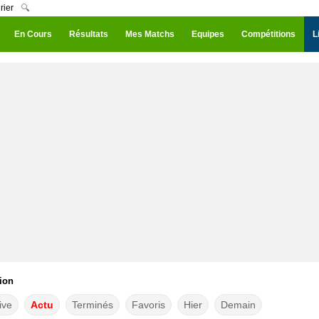
rier
🔍
En Cours
Résultats
Mes Matchs
Equipes
Compétitions
L
ion
ive
Actu
Terminés
Favoris
Hier
Demain