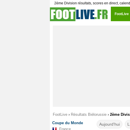
2ème Division résultats, scores en direct, calend
FootLive
FootLive
›
Résultats Biélorussie
›
2ème Divis
Coupe du Monde
Aujourd'hui
L
France