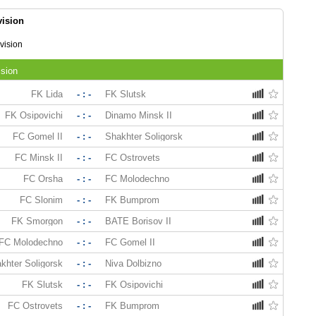
ision
vision
ision
FK Lida
- : -
FK Slutsk
FK Osipovichi
- : -
Dinamo Minsk II
FC Gomel II
- : -
Shakhter Soligorsk
FC Minsk II
- : -
FC Ostrovets
FC Orsha
- : -
FC Molodechno
FC Slonim
- : -
FK Bumprom
FK Smorgon
- : -
BATE Borisov II
FC Molodechno
- : -
FC Gomel II
khter Soligorsk
- : -
Niva Dolbizno
FK Slutsk
- : -
FK Osipovichi
FC Ostrovets
- : -
FK Bumprom