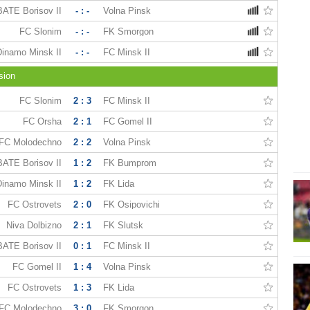
BATE Borisov II
- : -
Volna Pinsk
FC Slonim
- : -
FK Smorgon
Dinamo Minsk II
- : -
FC Minsk II
sion
FC Slonim
2 : 3
FC Minsk II
FC Orsha
2 : 1
FC Gomel II
FC Molodechno
2 : 2
Volna Pinsk
BATE Borisov II
1 : 2
FK Bumprom
Dinamo Minsk II
1 : 2
FK Lida
FC Ostrovets
2 : 0
FK Osipovichi
Niva Dolbizno
2 : 1
FK Slutsk
BATE Borisov II
0 : 1
FC Minsk II
FC Gomel II
1 : 4
Volna Pinsk
FC Ostrovets
1 : 3
FK Lida
FC Molodechno
3 : 0
FK Smorgon