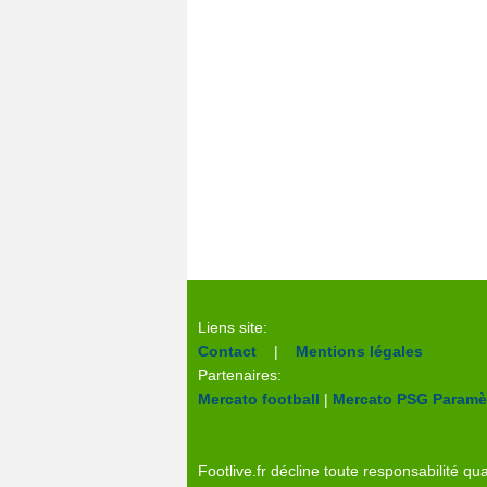
Liens site:
Contact
|
Mentions légales
Partenaires:
Mercato football
|
Mercato PSG
Paramèt
Footlive.fr décline toute responsabilité qua