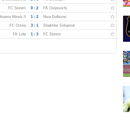
FC Slonim
0 : 2
FK Osipovichi
Dinamo Minsk II
1 : 2
Niva Dolbizno
FC Orsha
3 : 1
Shakhter Soligorsk
FK Lida
1 : 3
FC Slonim