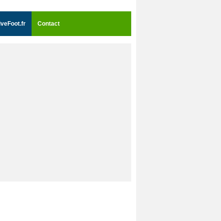
iveFoot.fr
Contact