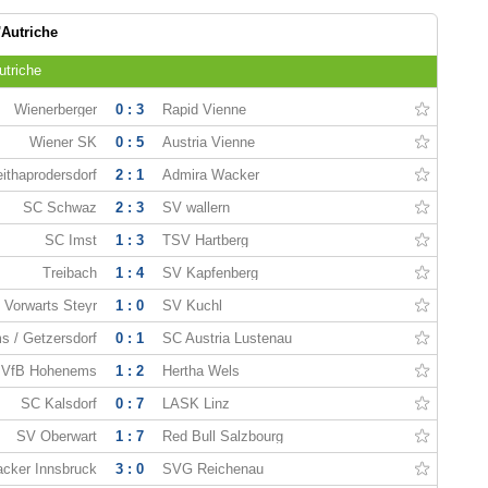
Autriche
utriche
Wienerberger
0 : 3
Rapid Vienne
Wiener SK
0 : 5
Austria Vienne
ithaprodersdorf
2 : 1
Admira Wacker
SC Schwaz
2 : 3
SV wallern
SC Imst
1 : 3
TSV Hartberg
Treibach
1 : 4
SV Kapfenberg
Vorwarts Steyr
1 : 0
SV Kuchl
s / Getzersdorf
0 : 1
SC Austria Lustenau
VfB Hohenems
1 : 2
Hertha Wels
SC Kalsdorf
0 : 7
LASK Linz
SV Oberwart
1 : 7
Red Bull Salzbourg
cker Innsbruck
3 : 0
SVG Reichenau