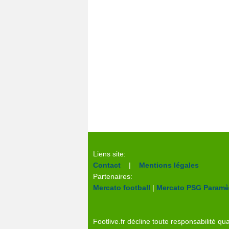
Liens site:
Contact
|
Mentions légales
Partenaires:
Mercato football
|
Mercato PSG
Paramèt
Footlive.fr décline toute responsabilité qua