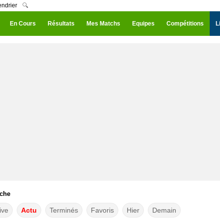
endrier
🔍
En Cours
Résultats
Mes Matchs
Equipes
Compétitions
L
iche
ive
Actu
Terminés
Favoris
Hier
Demain