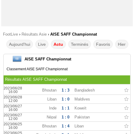
FootLive
›
Résultats Asie
›
AISE SAFF Championnat
Aujourd'hui
Live
Actu
Terminés
Favoris
Hier
AISE SAFF Championnat
Classement AISE SAFF Championnat
Résultats AISE SAFF Championnat
2023/06/28
Bhoutan
1 : 3
Bangladesh
16:00
2023/06/28
Liban
1 : 0
Maldives
12:00
2023/06/27
Inde
1 : 1
Koweït
16:00
2023/06/27
Népal
1 : 0
Pakistan
12:00
2023/06/25
Bhoutan
1 : 4
Liban
16:00
2023/06/25