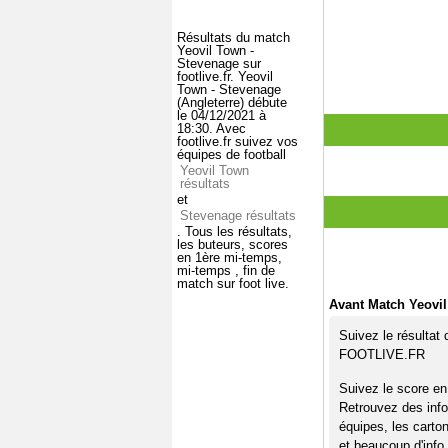
Résultats du match
Yeovil Town -
Stevenage sur
footlive.fr. Yeovil
Town - Stevenage
(Angleterre) débute
le 04/12/2021 à
18:30. Avec
footlive.fr suivez vos
équipes de football
Yeovil Town
résultats
et
Stevenage résultats
. Tous les résultats,
les buteurs, scores
en 1ère mi-temps,
mi-temps , fin de
match sur foot live.
Avant Match Yeovil
Suivez le résultat
FOOTLIVE.FR
Suivez le score en
Retrouvez des info
équipes, les carto
et beaucoup d'info 