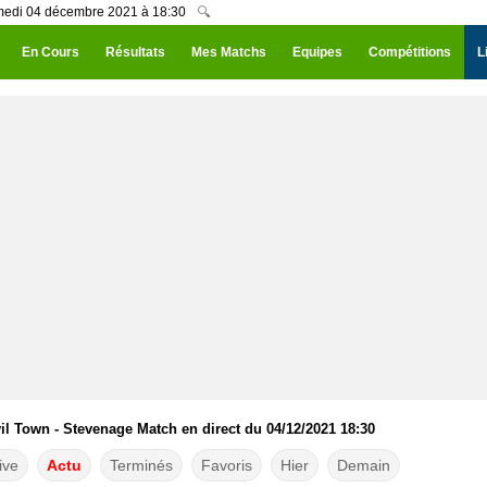
amedi 04 décembre 2021 à 18:30
🔍
En Cours
Résultats
Mes Matchs
Equipes
Compétitions
L
il Town - Stevenage Match en direct du 04/12/2021 18:30
ive
Actu
Terminés
Favoris
Hier
Demain