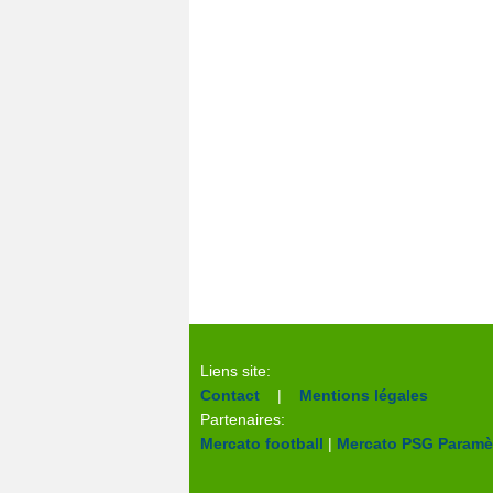
Liens site:
Contact
|
Mentions légales
Partenaires:
Mercato football
|
Mercato PSG
Paramèt