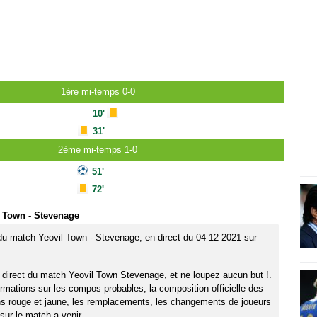
1ère mi-temps 0-0
10'
31'
2ème mi-temps 1-0
51'
72'
 Town - Stevenage
 du match Yeovil Town - Stevenage, en direct du 04-12-2021 sur
 direct du match Yeovil Town Stevenage, et ne loupez aucun but !.
rmations sur les compos probables, la composition officielle des
ns rouge et jaune, les remplacements, les changements de joueurs
sur le match a venir.