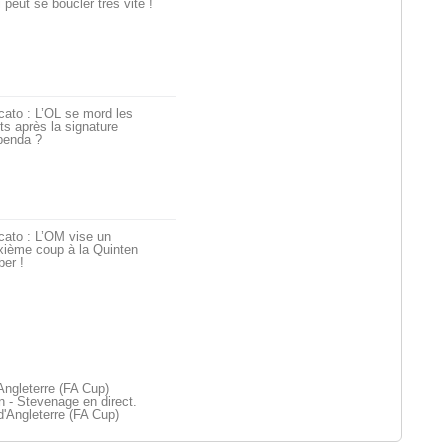
i peut se boucler très vite !
ato : L’OL se mord les
ts après la signature
penda ?
cato : L’OM vise un
xième coup à la Quinten
er !
Angleterre (FA Cup)
 - Stevenage en direct.
'Angleterre (FA Cup)