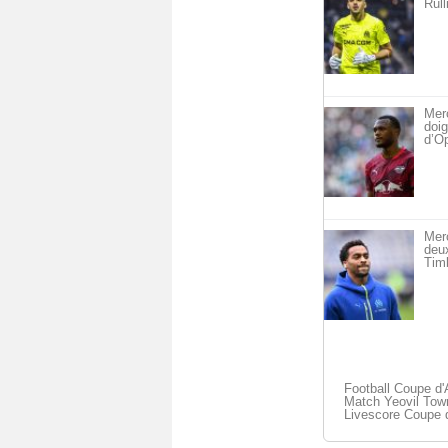
Rull
Merc
doig
d’O
Mer
deu
Timb
Football Coupe d'
Match Yeovil Town
Livescore Coupe d