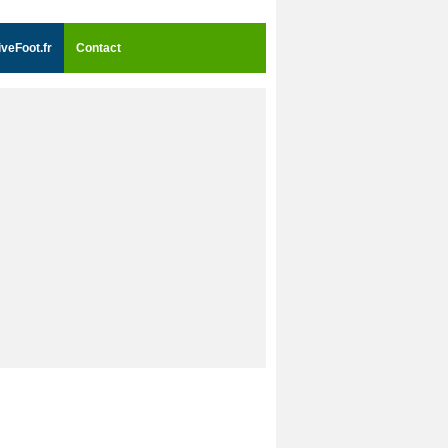
iveFoot.fr
Contact