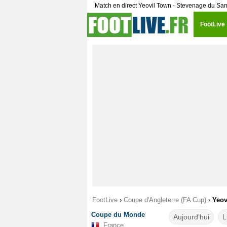
Match en direct Yeovil Town - Stevenage du S
FootLive
FootLive
›
Coupe d'Angleterre (FA Cup)
›
Yeov
Coupe du Monde
Aujourd'hui
L
France