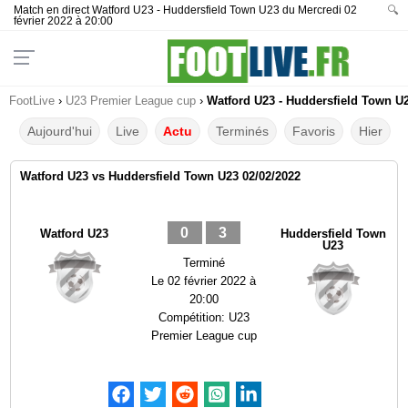
Match en direct Watford U23 - Huddersfield Town U23 du Mercredi 02
🔍
février 2022 à 20:00
FootLive
›
U23 Premier League cup
›
Watford U23 - Huddersfield Town U2
Aujourd'hui
Live
Actu
Terminés
Favoris
Hier
Watford U23 vs Huddersfield Town U23 02/02/2022
0
3
Watford U23
Huddersfield Town
U23
Terminé
Le
02 février 2022 à
20:00
Compétition:
U23
Premier League cup