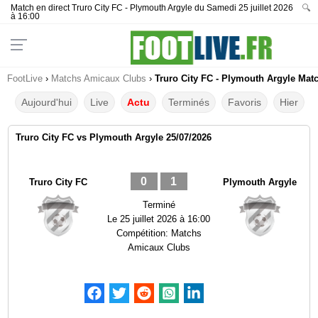
Match en direct Truro City FC - Plymouth Argyle du Samedi 25 juillet 2026
🔍
à 16:00
FootLive
›
Matchs Amicaux Clubs
›
Truro City FC - Plymouth Argyle Matc
Aujourd'hui
Live
Actu
Terminés
Favoris
Hier
Truro City FC vs Plymouth Argyle 25/07/2026
0
1
Truro City FC
Plymouth Argyle
Terminé
Le
25 juillet 2026 à 16:00
Compétition:
Matchs
Amicaux Clubs