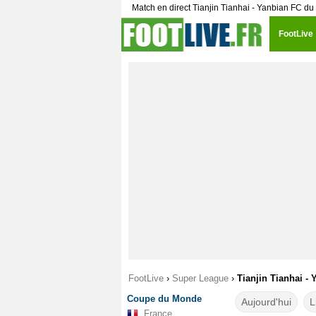
Match en direct Tianjin Tianhai - Yanbian FC d
FootLive
FootLive
›
Super League
›
Tianjin Tianhai -
Coupe du Monde
Aujourd'hui
L
France