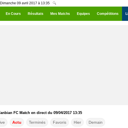
u Dimanche 09 avril 2017 à 13:35
🔍
En Cours
Résultats
Mes Matchs
Equipes
Compétitions
L
 Yanbian FC Match en direct du 09/04/2017 13:35
ive
Actu
Terminés
Favoris
Hier
Demain