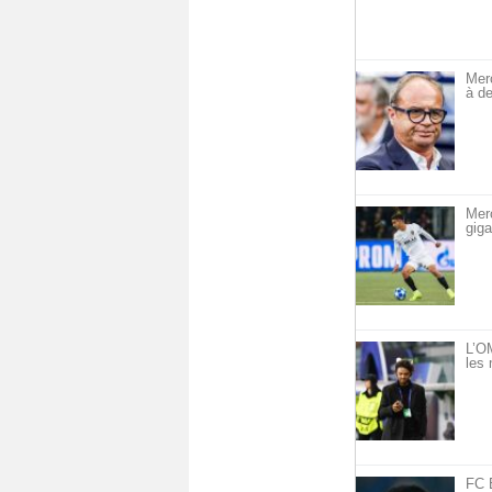
Mer
à de
Mer
giga
L’OM
les 
FC 