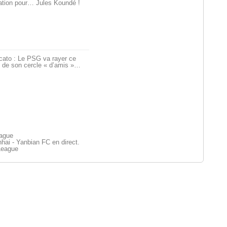
ation pour… Jules Koundé !
cato : Le PSG va rayer ce
 de son cercle « d’amis »…
eague
hai - Yanbian FC en direct.
League