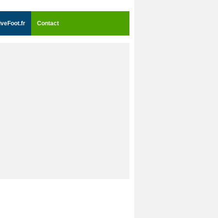
iveFoot.fr
Contact