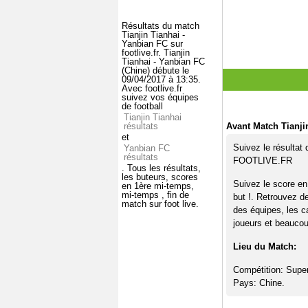
Résultats du match
Tianjin Tianhai -
Yanbian FC sur
footlive.fr. Tianjin
Tianhai - Yanbian FC
(Chine) débute le
09/04/2017 à 13:35.
Avec footlive.fr
suivez vos équipes
de football
Tianjin Tianhai
résultats
Avant Match Tianji
et
Suivez le résultat
Yanbian FC
résultats
FOOTLIVE.FR
. Tous les résultats,
les buteurs, scores
Suivez le score en
en 1ère mi-temps,
mi-temps , fin de
but !. Retrouvez d
match sur foot live.
des équipes, les c
joueurs et beaucoup
Lieu du Match:
Compétition: Supe
Pays: Chine.