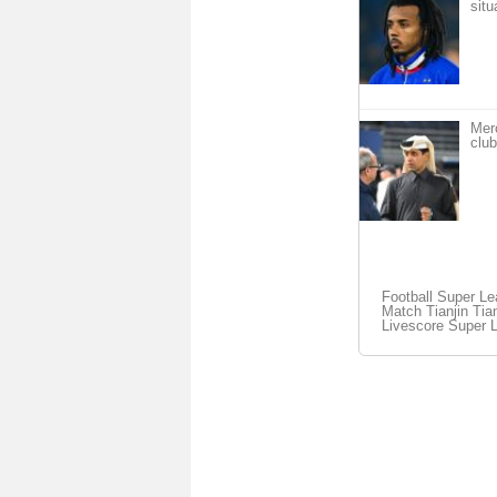
situ
Mer
club
Football Super L
Match Tianjin Tian
Livescore Super 