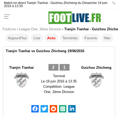
Match en direct Tianjin Tianhai - Guizhou Zhicheng du Dimanche 19 juin
🔍
2016 à 13:35
FootLive
›
League One, 2ème Division
›
Tianjin Tianhai - Guizhou Zhiche
Aujourd'hui
Live
Actu
Terminés
Favoris
Hier
Tianjin Tianhai vs Guizhou Zhicheng 19/06/2016
2
1
Tianjin Tianhai
Guizhou Zhicheng
Terminé
Le
19 juin 2016 à 13:35
Compétition:
League
One, 2ème Division