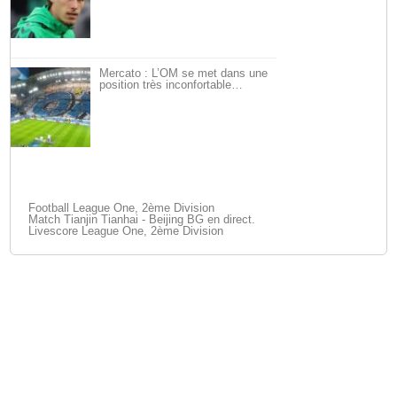
Mercato : L’OM se met dans une
position très inconfortable…
Football League One, 2ème Division
Match Tianjin Tianhai - Beijing BG en direct.
Livescore League One, 2ème Division