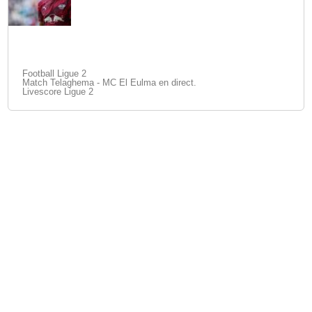
Football Ligue 2
Match Telaghema - MC El Eulma en direct.
Livescore Ligue 2