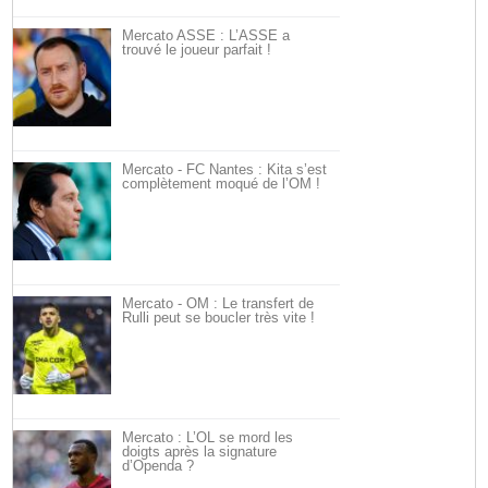
Mercato ASSE : L’ASSE a
trouvé le joueur parfait !
Mercato - FC Nantes : Kita s’est
complètement moqué de l’OM !
Mercato - OM : Le transfert de
Rulli peut se boucler très vite !
Mercato : L’OL se mord les
doigts après la signature
d’Openda ?